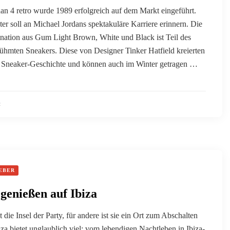
an 4 retro wurde 1989 erfolgreich auf dem Markt eingeführt.
er soll an Michael Jordans spektakuläre Karriere erinnern. Die
ation aus Gum Light Brown, White und Black ist Teil des
rühmten Sneakers. Diese von Designer Tinker Hatfield kreierten
 Sneaker-Geschichte und können auch im Winter getragen …
2
EBER
genießen auf Ibiza
st die Insel der Party, für andere ist sie ein Ort zum Abschalten
za bietet unglaublich viel: vom lebendigen Nachtleben in Ibiza-