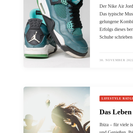
Der Nike Air Jord
Das typische Must
gelungene Kombin
Erfolgs dieses be
Schuhe schrieben
30. NOVEMBER 202
LIFESTYLE RATG
Das Leben 
Ibiza – für viele i
und Genießen. Ibi