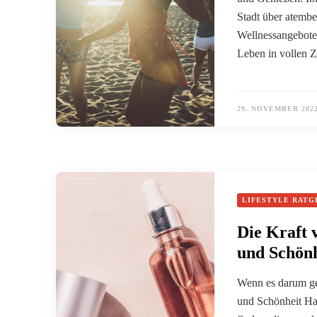
Stadt über atemb
Wellnessangeboten
Leben in vollen 
29. NOVEMBER 202
LIFESTYLE RATG
Die Kraft 
und Schönh
Wenn es darum ge
und Schönheit Han