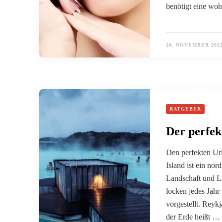
benötigt eine wo
20. NOVEMBER 202
RATGEBER
Der perfek
Den perfekten Url
Island ist ein nor
Landschaft und La
locken jedes Jahr
vorgestellt. Reykj
der Erde heißt …