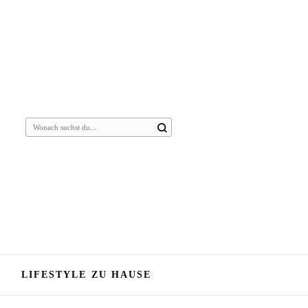
Suchst
du
nach
etwas?
LIFESTYLE ZU HAUSE