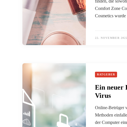
finden, die sowoh
Comfort Zone Cos
Cosmetics wurde i
22. NOVEMBER 202
RATGEBER
Ein neuer 
Virus
Online-Betrüger we
Methoden einfall
der Computer einm