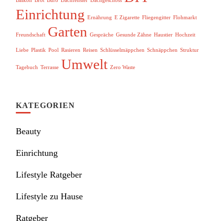
Balkon
Brot
Büro
Dachfenster
Dachgeschoss
Einrichtung
Ernährung
E Zigarette
Fliegengitter
Flohmarkt
Garten
Freundschaft
Gespräche
Gesunde Zähne
Haustier
Hochzeit
Liebe
Plastik
Pool
Rasieren
Reisen
Schlüsselmäppchen
Schnäppchen
Struktur
Umwelt
Tagebuch
Terrasse
Zero Waste
KATEGORIEN
Beauty
Einrichtung
Lifestyle Ratgeber
Lifestyle zu Hause
Ratgeber