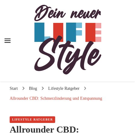
Dein neuer Lifestyle
Dein neuer Lifestyle
Lifestyle und mehr
Start
Blog
Lifestyle Ratgeber
Allrounder CBD: Schmerzlinderung und Entspannung
LIFESTYLE RATGEBER
Allrounder CBD: