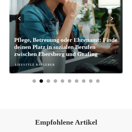
Pflege, Betreuung oder Ehrenamt: Finde
S
deinen Platz in sozialen Berufen
e
zwischen Ebersberg und Grafing
b
LIFESTYLE RATGEBER
L
Empfohlene Artikel