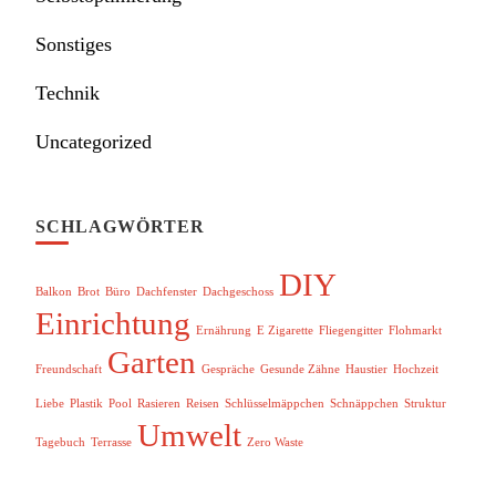
Sonstiges
Technik
Uncategorized
SCHLAGWÖRTER
DIY
Balkon
Brot
Büro
Dachfenster
Dachgeschoss
Einrichtung
Ernährung
E Zigarette
Fliegengitter
Flohmarkt
Garten
Freundschaft
Gespräche
Gesunde Zähne
Haustier
Hochzeit
Liebe
Plastik
Pool
Rasieren
Reisen
Schlüsselmäppchen
Schnäppchen
Struktur
Umwelt
Tagebuch
Terrasse
Zero Waste