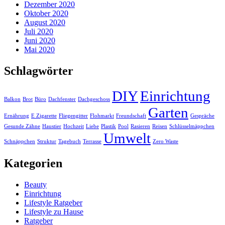
Dezember 2020
Oktober 2020
August 2020
Juli 2020
Juni 2020
Mai 2020
Schlagwörter
DIY
Einrichtung
Balkon
Brot
Büro
Dachfenster
Dachgeschoss
Garten
Ernährung
E Zigarette
Fliegengitter
Flohmarkt
Freundschaft
Gespräche
Gesunde Zähne
Haustier
Hochzeit
Liebe
Plastik
Pool
Rasieren
Reisen
Schlüsselmäppchen
Umwelt
Schnäppchen
Struktur
Tagebuch
Terrasse
Zero Waste
Kategorien
Beauty
Einrichtung
Lifestyle Ratgeber
Lifestyle zu Hause
Ratgeber