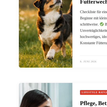
Futterwech
Checkliste für ei
Beginne mit klein
schrittweise.
B
Unverträglichkeit
hochwertiges, ide
Konstante Fütteru
8. JUNI 2026
LIFESTYLE RATG
Pflege, Be