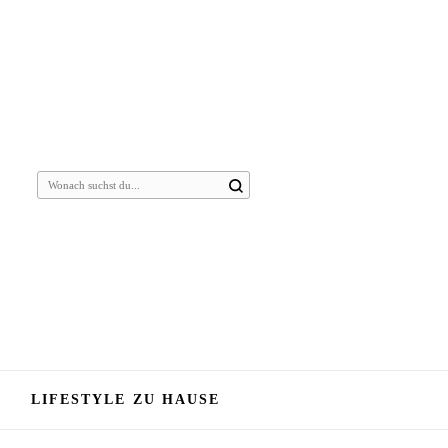
Suchst
du
nach
etwas?
LIFESTYLE ZU HAUSE