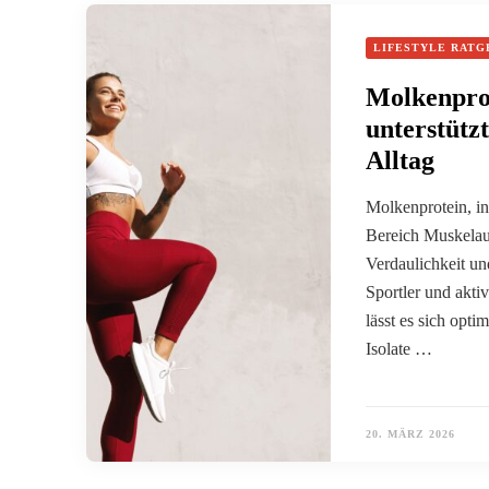
LIFESTYLE RATG
Molkenprot
unterstütz
Alltag
Molkenprotein, i
Bereich Muskelau
Verdaulichkeit un
Sportler und akti
lässt es sich opt
Isolate …
20. MÄRZ 2026