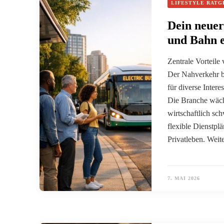
LIFESTYLE RATG
Dein neuer
und Bahn 
Zentrale Vorteile
Der Nahverkehr bi
für diverse Intere
Die Branche wächs
wirtschaftlich sch
flexible Dienstpl
Privatleben. Wei
7. MAI 2026