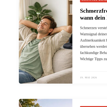
Schmerzfre
wann dein 
Schmerzen verste
Warnsignal deines
Aufmerksamkeit be
übersehen werden,
fachkundige Beha
Wichtige Tipps z
19. MAI 2026