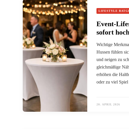
LIFESTYLE RATG
Event-Life
sofort hoc
Wichtige Merkmal
Hussen fühlen sic
und neigen zu sch
gleichmäßige Näh
erhöhen die Haltb
oder zu viel Spie
20. APRIL 2026