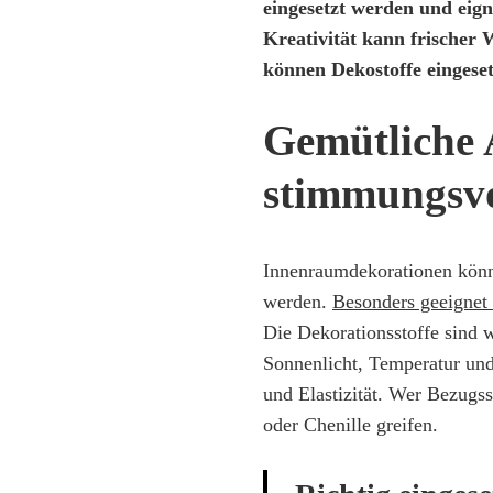
eingesetzt werden und eig
Kreativität kann frischer
können Dekostoffe eingese
Gemütliche
stimmungsvo
Innenraumdekorationen kön
werden.
Besonders geeignet 
Die Dekorationsstoffe sind 
Sonnenlicht, Temperatur und 
und Elastizität. Wer Bezugss
oder Chenille greifen.