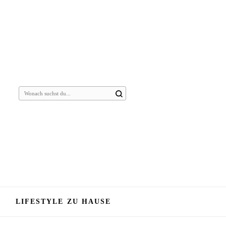
Suchst
du
nach
etwas?
LIFESTYLE ZU HAUSE