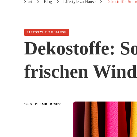
Start
Blog
Lifestyle zu Hause
Dekostoffe: So b
LIFESTYLE ZU HAUSE
Dekostoffe: So
frischen Wind
14. SEPTEMBER 2022