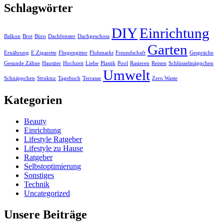
Schlagwörter
DIY
Einrichtung
Balkon
Brot
Büro
Dachfenster
Dachgeschoss
Garten
Ernährung
E Zigarette
Fliegengitter
Flohmarkt
Freundschaft
Gespräche
Gesunde Zähne
Haustier
Hochzeit
Liebe
Plastik
Pool
Rasieren
Reisen
Schlüsselmäppchen
Umwelt
Schnäppchen
Struktur
Tagebuch
Terrasse
Zero Waste
Kategorien
Beauty
Einrichtung
Lifestyle Ratgeber
Lifestyle zu Hause
Ratgeber
Selbstoptimierung
Sonstiges
Technik
Uncategorized
Unsere Beiträge