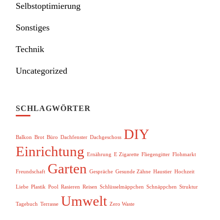
Selbstoptimierung
Sonstiges
Technik
Uncategorized
SCHLAGWÖRTER
DIY
Balkon
Brot
Büro
Dachfenster
Dachgeschoss
Einrichtung
Ernährung
E Zigarette
Fliegengitter
Flohmarkt
Garten
Freundschaft
Gespräche
Gesunde Zähne
Haustier
Hochzeit
Liebe
Plastik
Pool
Rasieren
Reisen
Schlüsselmäppchen
Schnäppchen
Struktur
Umwelt
Tagebuch
Terrasse
Zero Waste