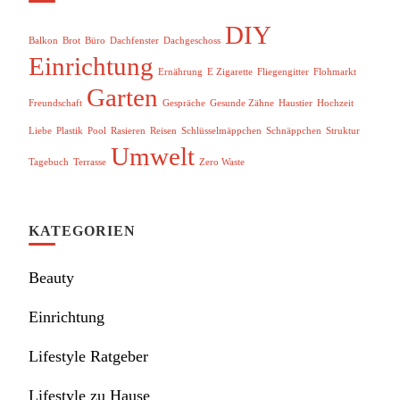
DIY
Balkon
Brot
Büro
Dachfenster
Dachgeschoss
Einrichtung
Ernährung
E Zigarette
Fliegengitter
Flohmarkt
Garten
Freundschaft
Gespräche
Gesunde Zähne
Haustier
Hochzeit
Liebe
Plastik
Pool
Rasieren
Reisen
Schlüsselmäppchen
Schnäppchen
Struktur
Umwelt
Tagebuch
Terrasse
Zero Waste
KATEGORIEN
Beauty
Einrichtung
Lifestyle Ratgeber
Lifestyle zu Hause