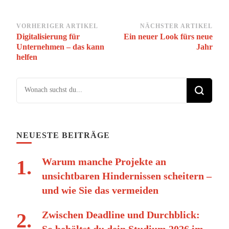
Beitragsnavigation
VORHERIGER ARTIKEL
NÄCHSTER ARTIKEL
Digitalisierung für
Ein neuer Look fürs neue
Unternehmen – das kann
Jahr
helfen
Suchst du nach etwas?
NEUESTE BEITRÄGE
Warum manche Projekte an
unsichtbaren Hindernissen scheitern –
und wie Sie das vermeiden
Zwischen Deadline und Durchblick:
So behältst du dein Studium 2026 im