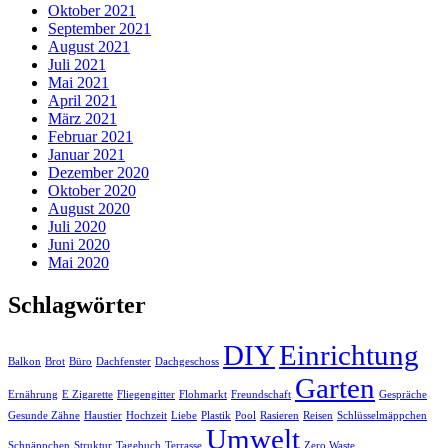
Oktober 2021
September 2021
August 2021
Juli 2021
Mai 2021
April 2021
März 2021
Februar 2021
Januar 2021
Dezember 2020
Oktober 2020
August 2020
Juli 2020
Juni 2020
Mai 2020
Schlagwörter
DIY
Einrichtung
Balkon
Brot
Büro
Dachfenster
Dachgeschoss
Garten
Ernährung
E Zigarette
Fliegengitter
Flohmarkt
Freundschaft
Gespräche
Gesunde Zähne
Haustier
Hochzeit
Liebe
Plastik
Pool
Rasieren
Reisen
Schlüsselmäppchen
Umwelt
Schnäppchen
Struktur
Tagebuch
Terrasse
Zero Waste