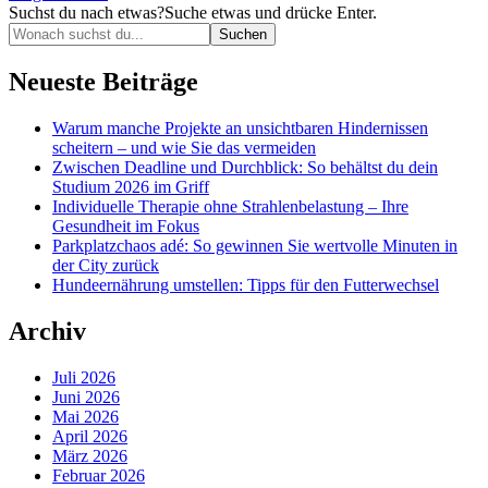
Suchst du nach etwas?
Suche etwas und drücke Enter.
Neueste Beiträge
Warum manche Projekte an unsichtbaren Hindernissen
scheitern – und wie Sie das vermeiden
Zwischen Deadline und Durchblick: So behältst du dein
Studium 2026 im Griff
Individuelle Therapie ohne Strahlenbelastung – Ihre
Gesundheit im Fokus
Parkplatzchaos adé: So gewinnen Sie wertvolle Minuten in
der City zurück
Hundeernährung umstellen: Tipps für den Futterwechsel
Archiv
Juli 2026
Juni 2026
Mai 2026
April 2026
März 2026
Februar 2026