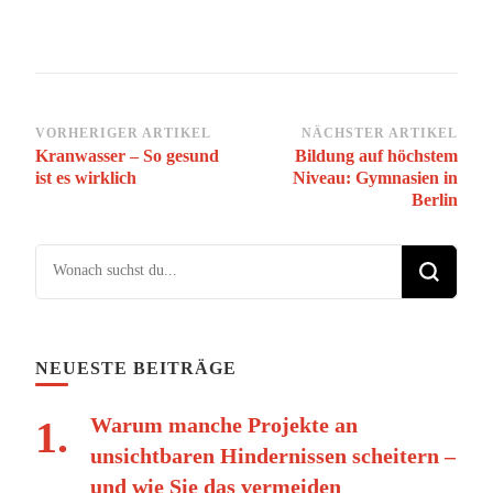
Beitragsnavigation
VORHERIGER ARTIKEL
NÄCHSTER ARTIKEL
Kranwasser – So gesund
Bildung auf höchstem
ist es wirklich
Niveau: Gymnasien in
Berlin
Suchst du nach etwas?
NEUESTE BEITRÄGE
Warum manche Projekte an
unsichtbaren Hindernissen scheitern –
und wie Sie das vermeiden