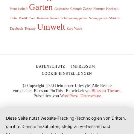
Garten
Freundschaft
Gespräche
Gesunde Zähne
Haustier
Hochzeit
Liebe
Plastik
Pool
Rasieren
Reisen
Schlüsselmäppchen
Schnäppchen
Struktur
Umwelt
Tagebuch
Terrasse
Zero Waste
DATENSCHUTZ
IMPRESSUM
COOKIE-EINSTELLUNGEN
© Copyright 2020 Dein neuer Lifestyle. Alle Rechte
vorbehalten.
Blossom PinThis | Entwickelt von
Blossom Themes
.
Präsentiert von
WordPress
.
Datenschutz
Diese Seite nutzt Website-Tracking-Technologien von Dritten,
um ihre Dienste anzubieten, stetig zu verbessern und