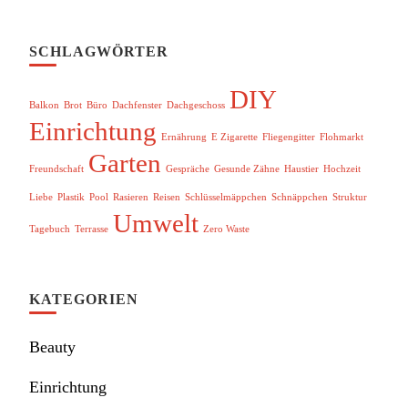
SCHLAGWÖRTER
DIY
Balkon
Brot
Büro
Dachfenster
Dachgeschoss
Einrichtung
Ernährung
E Zigarette
Fliegengitter
Flohmarkt
Garten
Freundschaft
Gespräche
Gesunde Zähne
Haustier
Hochzeit
Liebe
Plastik
Pool
Rasieren
Reisen
Schlüsselmäppchen
Schnäppchen
Struktur
Umwelt
Tagebuch
Terrasse
Zero Waste
KATEGORIEN
Beauty
Einrichtung