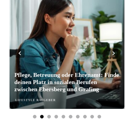
Pflege, Betreuung oder Ehrenamt: Finde
S
deinen Platz in sozialen Berufen
e
zwischen Ebersberg und Grafing
b
LIFESTYLE RATGEBER
L