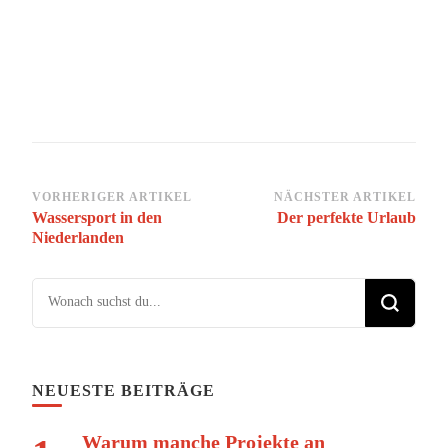
Beitragsnavigation
VORHERIGER ARTIKEL
NÄCHSTER ARTIKEL
Wassersport in den
Der perfekte Urlaub
Niederlanden
Suchst du nach etwas?
NEUESTE BEITRÄGE
Warum manche Projekte an