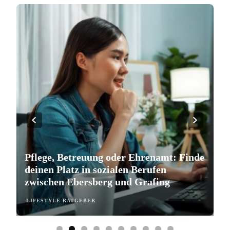
Pflege, Betreuung oder Ehrenamt: Finde
S
deinen Platz in sozialen Berufen
e
zwischen Ebersberg und Grafing
b
LIFESTYLE RATGEBER
L