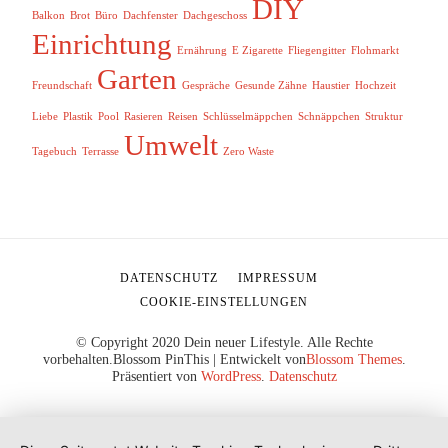
DIY
Balkon
Brot
Büro
Dachfenster
Dachgeschoss
Einrichtung
Ernährung
E Zigarette
Fliegengitter
Flohmarkt
Garten
Freundschaft
Gespräche
Gesunde Zähne
Haustier
Hochzeit
Liebe
Plastik
Pool
Rasieren
Reisen
Schlüsselmäppchen
Schnäppchen
Struktur
Umwelt
Tagebuch
Terrasse
Zero Waste
DATENSCHUTZ
IMPRESSUM
COOKIE-EINSTELLUNGEN
© Copyright 2020 Dein neuer Lifestyle. Alle Rechte
vorbehalten.
Blossom PinThis | Entwickelt von
Blossom Themes
.
Präsentiert von
WordPress
.
Datenschutz