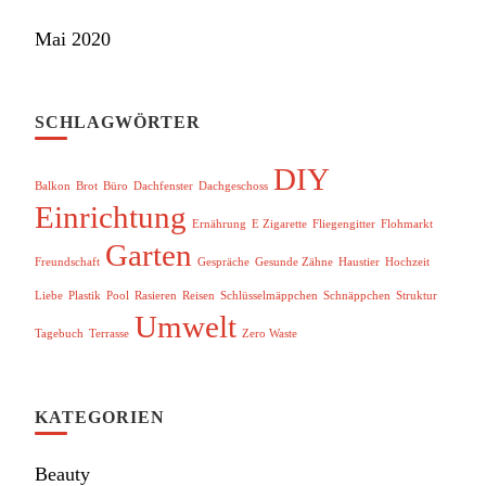
Mai 2020
SCHLAGWÖRTER
DIY
Balkon
Brot
Büro
Dachfenster
Dachgeschoss
Einrichtung
Ernährung
E Zigarette
Fliegengitter
Flohmarkt
Garten
Freundschaft
Gespräche
Gesunde Zähne
Haustier
Hochzeit
Liebe
Plastik
Pool
Rasieren
Reisen
Schlüsselmäppchen
Schnäppchen
Struktur
Umwelt
Tagebuch
Terrasse
Zero Waste
KATEGORIEN
Beauty