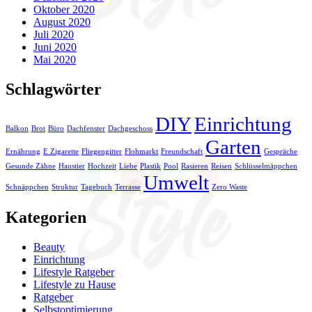
Oktober 2020
August 2020
Juli 2020
Juni 2020
Mai 2020
Schlagwörter
DIY
Einrichtung
Balkon
Brot
Büro
Dachfenster
Dachgeschoss
Garten
Ernährung
E Zigarette
Fliegengitter
Flohmarkt
Freundschaft
Gespräche
Gesunde Zähne
Haustier
Hochzeit
Liebe
Plastik
Pool
Rasieren
Reisen
Schlüsselmäppchen
Umwelt
Schnäppchen
Struktur
Tagebuch
Terrasse
Zero Waste
Kategorien
Beauty
Einrichtung
Lifestyle Ratgeber
Lifestyle zu Hause
Ratgeber
Selbstoptimierung