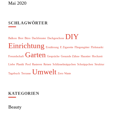
Mai 2020
SCHLAGWÖRTER
DIY
Balkon
Brot
Büro
Dachfenster
Dachgeschoss
Einrichtung
Ernährung
E Zigarette
Fliegengitter
Flohmarkt
Garten
Freundschaft
Gespräche
Gesunde Zähne
Haustier
Hochzeit
Liebe
Plastik
Pool
Rasieren
Reisen
Schlüsselmäppchen
Schnäppchen
Struktur
Umwelt
Tagebuch
Terrasse
Zero Waste
KATEGORIEN
Beauty