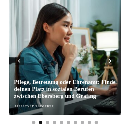
Pflege, Betreuung oder Ehrenamt: Finde
S
deinen Platz in sozialen Berufen
e
zwischen Ebersberg und Grafing
b
LIFESTYLE RATGEBER
L