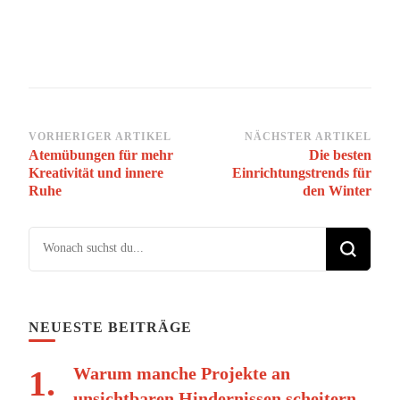
Beitragsnavigation
VORHERIGER ARTIKEL
NÄCHSTER ARTIKEL
Atemübungen für mehr
Die besten
Kreativität und innere
Einrichtungstrends für
Ruhe
den Winter
Suchst du nach etwas?
NEUESTE BEITRÄGE
Warum manche Projekte an
unsichtbaren Hindernissen scheitern –