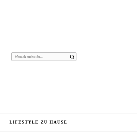
Suchst
du
nach
etwas?
LIFESTYLE ZU HAUSE