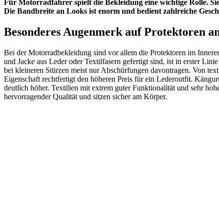
Für Motorradfahrer spielt die Bekleidung eine wichtige Rolle. S
Die Bandbreite an Looks ist enorm und bedient zahlreiche Gesc
Besonderes Augenmerk auf Protektoren am
Bei der Motorradbekleidung sind vor allem die Protektoren im Innere
und Jacke aus Leder oder Textilfasern gefertigt sind, ist in erster Li
bei kleineren Stürzen meist nur Abschürfungen davontragen. Von text
Eigenschaft rechtfertigt den höheren Preis für ein Lederoutfit. Kängu
deutlich höher. Textilien mit extrem guter Funktionalität und sehr hoh
hervorragender Qualität und sitzen sicher am Körper.