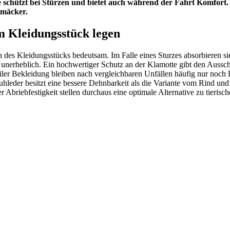
ie schützt bei Stürzen und bietet auch während der Fahrt Komfort
hmäcker.
 Kleidungsstück legen
n des Kleidungsstücks bedeutsam. Im Falle eines Sturzes absorbieren 
nie unerheblich. Ein hochwertiger Schutz an der Klamotte gibt den Ausschl
iler Bekleidung bleiben nach vergleichbaren Unfällen häufig nur noch 
ruhleder besitzt eine bessere Dehnbarkeit als die Variante vom Rind und
er Abriebfestigkeit stellen durchaus eine optimale Alternative zu tieris