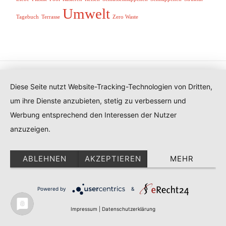
Umwelt
Tagebuch
Terrasse
Zero Waste
DATENSCHUTZ
IMPRESSUM
Diese Seite nutzt Website-Tracking-Technologien von Dritten,
COOKIE-EINSTELLUNGEN
um ihre Dienste anzubieten, stetig zu verbessern und
© Copyright 2020 Dein neuer Lifestyle. Alle Rechte
Werbung entsprechend den Interessen der Nutzer
vorbehalten.
Blossom PinThis | Entwickelt von
Blossom Themes
.
anzuzeigen.
Präsentiert von
WordPress
.
Datenschutz
ABLEHNEN
AKZEPTIEREN
MEHR
Powered by
&
Impressum
|
Datenschutzerklärung