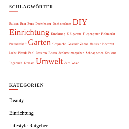
SCHLAGWÖRTER
DIY
Balkon
Brot
Büro
Dachfenster
Dachgeschoss
Einrichtung
Ernährung
E Zigarette
Fliegengitter
Flohmarkt
Garten
Freundschaft
Gespräche
Gesunde Zähne
Haustier
Hochzeit
Liebe
Plastik
Pool
Rasieren
Reisen
Schlüsselmäppchen
Schnäppchen
Struktur
Umwelt
Tagebuch
Terrasse
Zero Waste
KATEGORIEN
Beauty
Einrichtung
Lifestyle Ratgeber