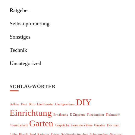
Ratgeber
Selbstoptimierung
Sonstiges
Technik
Uncategorized
SCHLAGWÖRTER
DIY
Balkon
Brot
Büro
Dachfenster
Dachgeschoss
Einrichtung
Ernährung
E Zigarette
Fliegengitter
Flohmarkt
Garten
Freundschaft
Gespräche
Gesunde Zähne
Haustier
Hochzeit
Liebe
Plastik
Pool
Rasieren
Reisen
Schlüsselmäppchen
Schnäppchen
Struktur