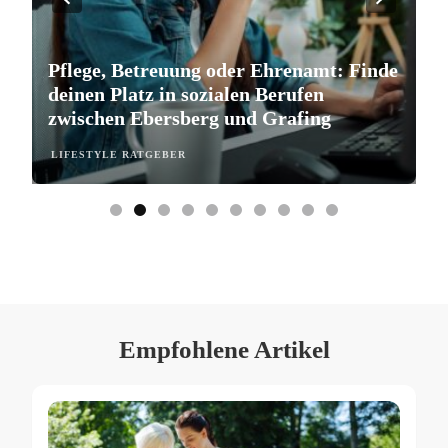
Pflege, Betreuung oder Ehrenamt: Finde
S
deinen Platz in sozialen Berufen
e
zwischen Ebersberg und Grafing
b
LIFESTYLE RATGEBER
L
Empfohlene Artikel