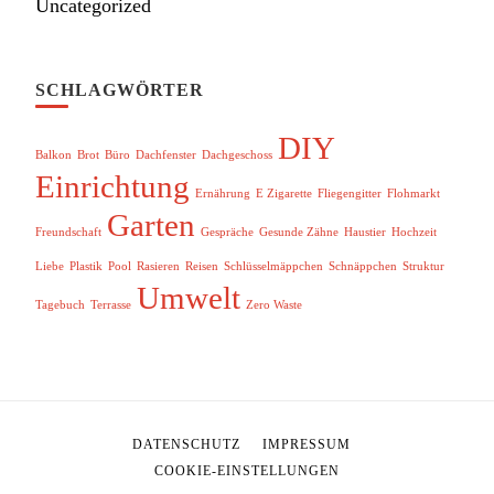
Uncategorized
SCHLAGWÖRTER
DIY
Balkon
Brot
Büro
Dachfenster
Dachgeschoss
Einrichtung
Ernährung
E Zigarette
Fliegengitter
Flohmarkt
Garten
Freundschaft
Gespräche
Gesunde Zähne
Haustier
Hochzeit
Liebe
Plastik
Pool
Rasieren
Reisen
Schlüsselmäppchen
Schnäppchen
Struktur
Umwelt
Tagebuch
Terrasse
Zero Waste
DATENSCHUTZ
IMPRESSUM
COOKIE-EINSTELLUNGEN