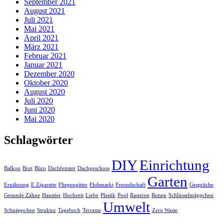
September 2021
August 2021
Juli 2021
Mai 2021
April 2021
März 2021
Februar 2021
Januar 2021
Dezember 2020
Oktober 2020
August 2020
Juli 2020
Juni 2020
Mai 2020
Schlagwörter
DIY
Einrichtung
Balkon
Brot
Büro
Dachfenster
Dachgeschoss
Garten
Ernährung
E Zigarette
Fliegengitter
Flohmarkt
Freundschaft
Gespräche
Gesunde Zähne
Haustier
Hochzeit
Liebe
Plastik
Pool
Rasieren
Reisen
Schlüsselmäppchen
Umwelt
Schnäppchen
Struktur
Tagebuch
Terrasse
Zero Waste