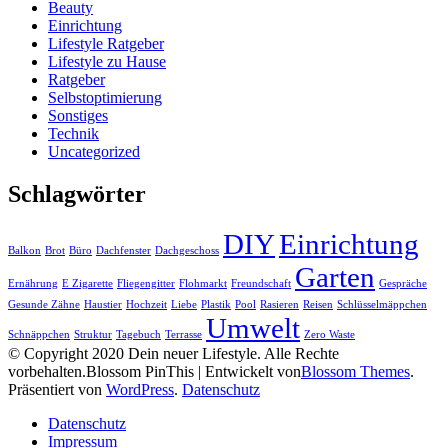
Beauty
Einrichtung
Lifestyle Ratgeber
Lifestyle zu Hause
Ratgeber
Selbstoptimierung
Sonstiges
Technik
Uncategorized
Schlagwörter
DIY
Einrichtung
Balkon
Brot
Büro
Dachfenster
Dachgeschoss
Garten
Ernährung
E Zigarette
Fliegengitter
Flohmarkt
Freundschaft
Gespräche
Gesunde Zähne
Haustier
Hochzeit
Liebe
Plastik
Pool
Rasieren
Reisen
Schlüsselmäppchen
Umwelt
Schnäppchen
Struktur
Tagebuch
Terrasse
Zero Waste
© Copyright 2020 Dein neuer Lifestyle. Alle Rechte
vorbehalten.
Blossom PinThis | Entwickelt von
Blossom Themes
.
Präsentiert von
WordPress
.
Datenschutz
Datenschutz
Impressum