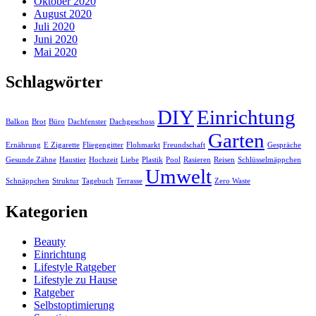
Oktober 2020
August 2020
Juli 2020
Juni 2020
Mai 2020
Schlagwörter
DIY
Einrichtung
Balkon
Brot
Büro
Dachfenster
Dachgeschoss
Garten
Ernährung
E Zigarette
Fliegengitter
Flohmarkt
Freundschaft
Gespräche
Gesunde Zähne
Haustier
Hochzeit
Liebe
Plastik
Pool
Rasieren
Reisen
Schlüsselmäppchen
Umwelt
Schnäppchen
Struktur
Tagebuch
Terrasse
Zero Waste
Kategorien
Beauty
Einrichtung
Lifestyle Ratgeber
Lifestyle zu Hause
Ratgeber
Selbstoptimierung