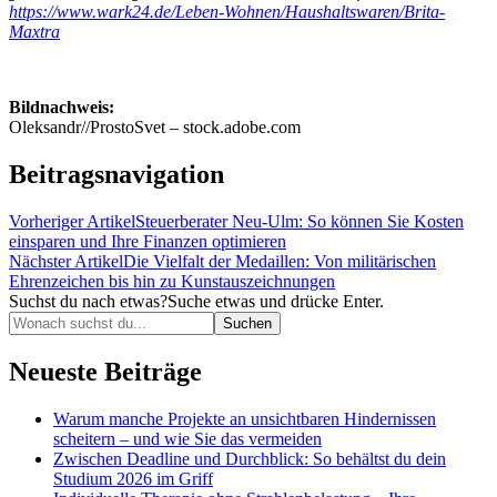
https://www.wark24.de/Leben-Wohnen/Haushaltswaren/Brita-
Maxtra
Bildnachweis:
Oleksandr//ProstoSvet – stock.adobe.com
Beitragsnavigation
Vorheriger Artikel
Steuerberater Neu-Ulm: So können Sie Kosten
einsparen und Ihre Finanzen optimieren
Nächster Artikel
Die Vielfalt der Medaillen: Von militärischen
Ehrenzeichen bis hin zu Kunstauszeichnungen
Suchst du nach etwas?
Suche etwas und drücke Enter.
Neueste Beiträge
Warum manche Projekte an unsichtbaren Hindernissen
scheitern – und wie Sie das vermeiden
Zwischen Deadline und Durchblick: So behältst du dein
Studium 2026 im Griff