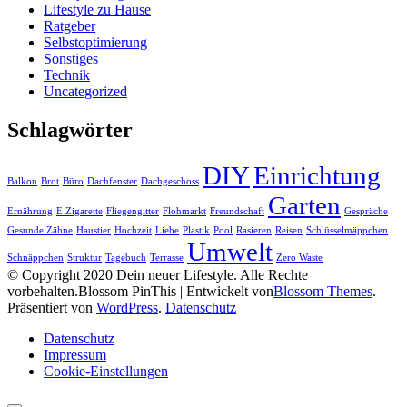
Lifestyle zu Hause
Ratgeber
Selbstoptimierung
Sonstiges
Technik
Uncategorized
Schlagwörter
DIY
Einrichtung
Balkon
Brot
Büro
Dachfenster
Dachgeschoss
Garten
Ernährung
E Zigarette
Fliegengitter
Flohmarkt
Freundschaft
Gespräche
Gesunde Zähne
Haustier
Hochzeit
Liebe
Plastik
Pool
Rasieren
Reisen
Schlüsselmäppchen
Umwelt
Schnäppchen
Struktur
Tagebuch
Terrasse
Zero Waste
© Copyright 2020 Dein neuer Lifestyle. Alle Rechte
vorbehalten.
Blossom PinThis | Entwickelt von
Blossom Themes
.
Präsentiert von
WordPress
.
Datenschutz
Datenschutz
Impressum
Cookie-Einstellungen