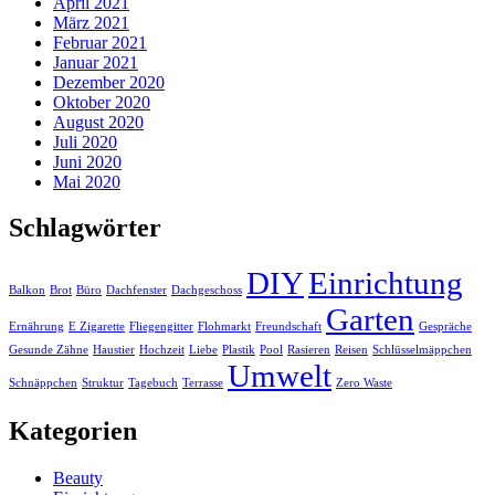
April 2021
März 2021
Februar 2021
Januar 2021
Dezember 2020
Oktober 2020
August 2020
Juli 2020
Juni 2020
Mai 2020
Schlagwörter
DIY
Einrichtung
Balkon
Brot
Büro
Dachfenster
Dachgeschoss
Garten
Ernährung
E Zigarette
Fliegengitter
Flohmarkt
Freundschaft
Gespräche
Gesunde Zähne
Haustier
Hochzeit
Liebe
Plastik
Pool
Rasieren
Reisen
Schlüsselmäppchen
Umwelt
Schnäppchen
Struktur
Tagebuch
Terrasse
Zero Waste
Kategorien
Beauty