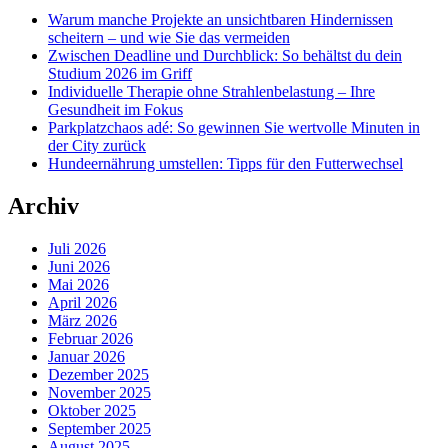
Warum manche Projekte an unsichtbaren Hindernissen
scheitern – und wie Sie das vermeiden
Zwischen Deadline und Durchblick: So behältst du dein
Studium 2026 im Griff
Individuelle Therapie ohne Strahlenbelastung – Ihre
Gesundheit im Fokus
Parkplatzchaos adé: So gewinnen Sie wertvolle Minuten in
der City zurück
Hundeernährung umstellen: Tipps für den Futterwechsel
Archiv
Juli 2026
Juni 2026
Mai 2026
April 2026
März 2026
Februar 2026
Januar 2026
Dezember 2025
November 2025
Oktober 2025
September 2025
August 2025