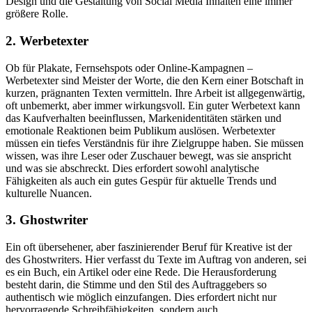
Design und die Gestaltung von Social Media Inhalten eine immer
größere Rolle.
2. Werbetexter
Ob für Plakate, Fernsehspots oder Online-Kampagnen –
Werbetexter sind Meister der Worte, die den Kern einer Botschaft in
kurzen, prägnanten Texten vermitteln. Ihre Arbeit ist allgegenwärtig,
oft unbemerkt, aber immer wirkungsvoll. Ein guter Werbetext kann
das Kaufverhalten beeinflussen, Markenidentitäten stärken und
emotionale Reaktionen beim Publikum auslösen. Werbetexter
müssen ein tiefes Verständnis für ihre Zielgruppe haben. Sie müssen
wissen, was ihre Leser oder Zuschauer bewegt, was sie anspricht
und was sie abschreckt. Dies erfordert sowohl analytische
Fähigkeiten als auch ein gutes Gespür für aktuelle Trends und
kulturelle Nuancen.
3. Ghostwriter
Ein oft übersehener, aber faszinierender Beruf für Kreative ist der
des Ghostwriters. Hier verfasst du Texte im Auftrag von anderen, sei
es ein Buch, ein Artikel oder eine Rede. Die Herausforderung
besteht darin, die Stimme und den Stil des Auftraggebers so
authentisch wie möglich einzufangen. Dies erfordert nicht nur
hervorragende Schreibfähigkeiten, sondern auch