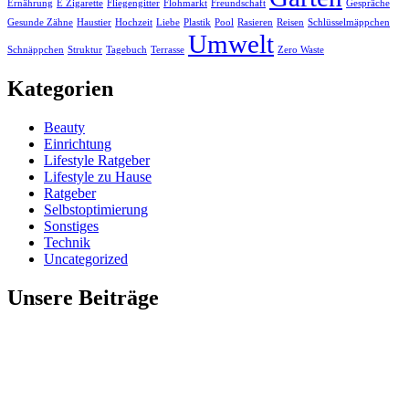
Ernährung
E Zigarette
Fliegengitter
Flohmarkt
Freundschaft
Gespräche
Gesunde Zähne
Haustier
Hochzeit
Liebe
Plastik
Pool
Rasieren
Reisen
Schlüsselmäppchen
Umwelt
Schnäppchen
Struktur
Tagebuch
Terrasse
Zero Waste
Kategorien
Beauty
Einrichtung
Lifestyle Ratgeber
Lifestyle zu Hause
Ratgeber
Selbstoptimierung
Sonstiges
Technik
Uncategorized
Unsere Beiträge