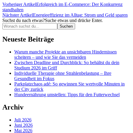
Vorheriger Artikel
Erfolgreich im E-Commerce: Der Konkurrenz
standhalten
Nächster Artikel
Energieeffizienz im Alltag: Strom und Geld sparen
Suchst du nach etwas?
Suche etwas und drücke Enter.
Neueste Beiträge
Warum manche Projekte an unsichtbaren Hindernissen
scheitern – und wie Sie das vermeiden
Zwischen Deadline und Durchblick: So behältst du dein
Studium 2026 im Griff
Individuelle Therapie ohne Strahlenbelastung – Ihre
Gesundheit im Fokus
Parkplatzchaos adé: So gewinnen Sie wertvolle Minuten in
der City zurück
Hundeernährung umstellen: Tipps für den Futterwechsel
Archiv
Juli 2026
Juni 2026
Mai 2026