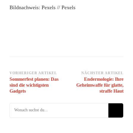
Bildnachweis: Pexels // Pexels
Beitragsnavigation
VORHERIGER ARTIKEL
NÄCHSTER ARTIKEL
Sommerfest planen: Das
Endermologie: Ihre
sind die wichtigsten
Geheimwaffe für glatte,
Gadgets
straffe Haut
Suchst du nach etwas?