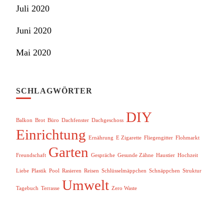
Juli 2020
Juni 2020
Mai 2020
SCHLAGWÖRTER
DIY
Balkon
Brot
Büro
Dachfenster
Dachgeschoss
Einrichtung
Ernährung
E Zigarette
Fliegengitter
Flohmarkt
Garten
Freundschaft
Gespräche
Gesunde Zähne
Haustier
Hochzeit
Liebe
Plastik
Pool
Rasieren
Reisen
Schlüsselmäppchen
Schnäppchen
Struktur
Umwelt
Tagebuch
Terrasse
Zero Waste