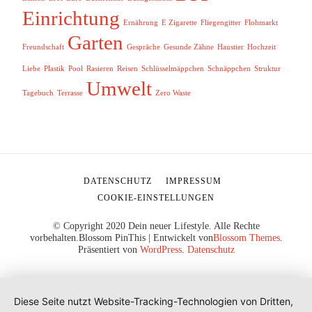
Einrichtung
Ernährung
E Zigarette
Fliegengitter
Flohmarkt
Garten
Freundschaft
Gespräche
Gesunde Zähne
Haustier
Hochzeit
Liebe
Plastik
Pool
Rasieren
Reisen
Schlüsselmäppchen
Schnäppchen
Struktur
Umwelt
Tagebuch
Terrasse
Zero Waste
DATENSCHUTZ
IMPRESSUM
COOKIE-EINSTELLUNGEN
© Copyright 2020 Dein neuer Lifestyle. Alle Rechte
vorbehalten.
Blossom PinThis | Entwickelt von
Blossom Themes
.
Präsentiert von
WordPress
.
Datenschutz
Diese Seite nutzt Website-Tracking-Technologien von Dritten,