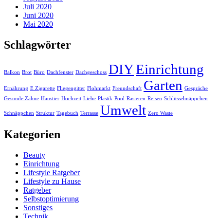
Juli 2020
Juni 2020
Mai 2020
Schlagwörter
DIY
Einrichtung
Balkon
Brot
Büro
Dachfenster
Dachgeschoss
Garten
Ernährung
E Zigarette
Fliegengitter
Flohmarkt
Freundschaft
Gespräche
Gesunde Zähne
Haustier
Hochzeit
Liebe
Plastik
Pool
Rasieren
Reisen
Schlüsselmäppchen
Umwelt
Schnäppchen
Struktur
Tagebuch
Terrasse
Zero Waste
Kategorien
Beauty
Einrichtung
Lifestyle Ratgeber
Lifestyle zu Hause
Ratgeber
Selbstoptimierung
Sonstiges
Technik