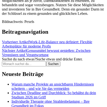
Möglichkeiten als je zuvor, Darmkrankheiten zu erkennen, zu
behandeln und sogar vorzubeugen. Nutzen Sie diese Möglichkeiten
und investieren Sie in Ihre Gesundheit. Denn ein gesunder Darm ist
der Schlüssel zu einem gesunden und glücklichen Leben.
Bildnachweis: Pexels
Beitragsnavigation
Vorheriger Artikel
Work-Life-Balance neu definiert: Flexible
Arbeitsplätze für moderne Profis
Nächster Artikel
Genussmittel bewusst genießen: Zwischen
Vergnügen und Verantwortung
Suchst du nach etwas?
Suche etwas und drücke Enter.
Neueste Beiträge
Warum manche Projekte an unsichtbaren Hindernissen
scheitern – und wie Sie das vermeiden
Zwischen Deadline und Durchblick: So behältst du dein
Studium 2026 im Griff
Individuelle Therapie ohne Strahlenbelastung – Ihre
Gesundheit im Fokus