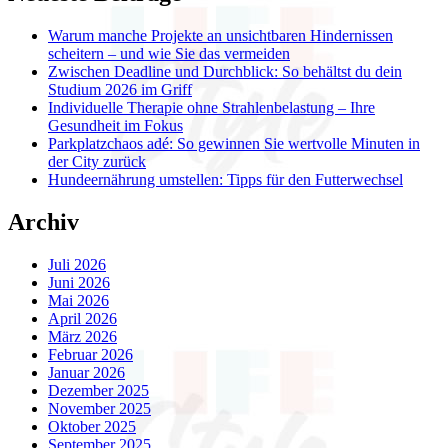
Warum manche Projekte an unsichtbaren Hindernissen
scheitern – und wie Sie das vermeiden
Zwischen Deadline und Durchblick: So behältst du dein
Studium 2026 im Griff
Individuelle Therapie ohne Strahlenbelastung – Ihre
Gesundheit im Fokus
Parkplatzchaos adé: So gewinnen Sie wertvolle Minuten in
der City zurück
Hundeernährung umstellen: Tipps für den Futterwechsel
Archiv
Juli 2026
Juni 2026
Mai 2026
April 2026
März 2026
Februar 2026
Januar 2026
Dezember 2025
November 2025
Oktober 2025
September 2025