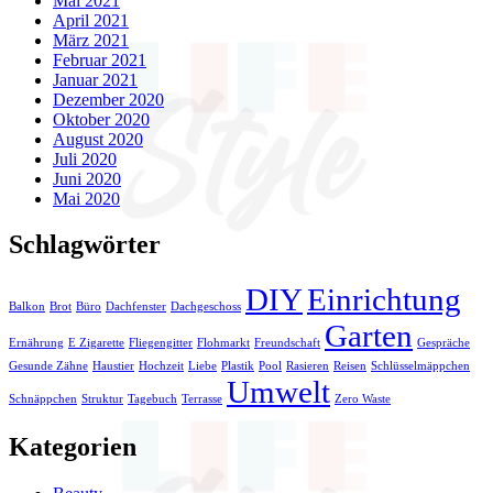
Mai 2021
April 2021
März 2021
Februar 2021
Januar 2021
Dezember 2020
Oktober 2020
August 2020
Juli 2020
Juni 2020
Mai 2020
Schlagwörter
DIY
Einrichtung
Balkon
Brot
Büro
Dachfenster
Dachgeschoss
Garten
Ernährung
E Zigarette
Fliegengitter
Flohmarkt
Freundschaft
Gespräche
Gesunde Zähne
Haustier
Hochzeit
Liebe
Plastik
Pool
Rasieren
Reisen
Schlüsselmäppchen
Umwelt
Schnäppchen
Struktur
Tagebuch
Terrasse
Zero Waste
Kategorien