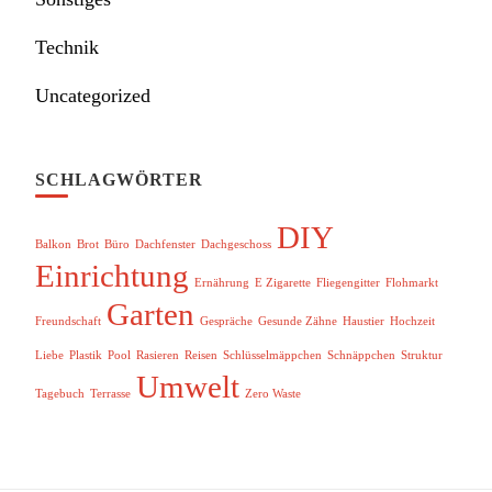
Technik
Uncategorized
SCHLAGWÖRTER
DIY
Balkon
Brot
Büro
Dachfenster
Dachgeschoss
Einrichtung
Ernährung
E Zigarette
Fliegengitter
Flohmarkt
Garten
Freundschaft
Gespräche
Gesunde Zähne
Haustier
Hochzeit
Liebe
Plastik
Pool
Rasieren
Reisen
Schlüsselmäppchen
Schnäppchen
Struktur
Umwelt
Tagebuch
Terrasse
Zero Waste