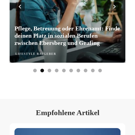
Pflege, Betreuung oder Ehrenamt: Finde
S
deinen Platz in sozialen Berufen
e
zwischen Ebersberg und Grafing
b
LIFESTYLE RATGEBER
L
Empfohlene Artikel