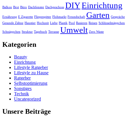
DIY
Einrichtung
Balkon
Brot
Büro
Dachfenster
Dachgeschoss
Garten
Ernährung
E Zigarette
Fliegengitter
Flohmarkt
Freundschaft
Gespräche
Gesunde Zähne
Haustier
Hochzeit
Liebe
Plastik
Pool
Rasieren
Reisen
Schlüsselmäppchen
Umwelt
Schnäppchen
Struktur
Tagebuch
Terrasse
Zero Waste
Kategorien
Beauty
Einrichtung
Lifestyle Ratgeber
Lifestyle zu Hause
Ratgeber
Selbstoptimierung
Sonstiges
Technik
Uncategorized
Unsere Beiträge