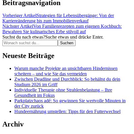
Beitragsnavigation
Vorheriger Artikel
Strategien für Lebensübergänge: Von der
Karriereänderung bis zum Immobilienverkauf
Nächster Artikel
Von Familienrezepten zum eigenen Kochbuch:
Bewahren Sie kulinarisches Erbe stilvoll auf
Suchst du nach etwas?
Suche etwas und drücke Enter.
Neueste Beiträge
Warum manche Projekte an unsichtbaren Hindernissen
scheitern – und wie Sie das vermeiden
Zwischen Deadline und Durchblick: So behältst du dein
Studium 2026 im Griff
Individuelle Therapie ohne Strahlenbelastung – Ihre
Gesundheit im Fokus
Parkplatzchaos adé: So gewinnen Sie wertvolle Minuten in
der City zurück
Hundeernährung umstellen: Tipps für den Futterwechsel
Archiv