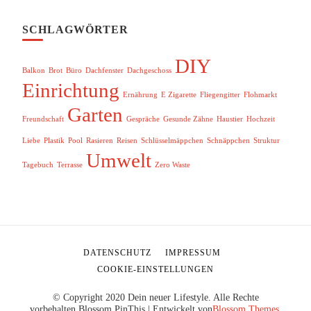
SCHLAGWÖRTER
DIY
Balkon
Brot
Büro
Dachfenster
Dachgeschoss
Einrichtung
Ernährung
E Zigarette
Fliegengitter
Flohmarkt
Garten
Freundschaft
Gespräche
Gesunde Zähne
Haustier
Hochzeit
Liebe
Plastik
Pool
Rasieren
Reisen
Schlüsselmäppchen
Schnäppchen
Struktur
Umwelt
Tagebuch
Terrasse
Zero Waste
DATENSCHUTZ
IMPRESSUM
COOKIE-EINSTELLUNGEN
© Copyright 2020 Dein neuer Lifestyle. Alle Rechte
vorbehalten.
Blossom PinThis | Entwickelt von
Blossom Themes
.