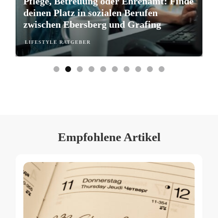
Pflege, Betreuung oder Ehrenamt: Finde
S
deinen Platz in sozialen Berufen
e
zwischen Ebersberg und Grafing
b
LIFESTYLE RATGEBER
L
Empfohlene Artikel