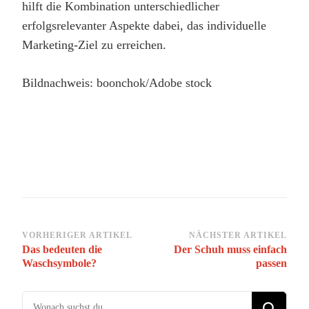
hilft die Kombination unterschiedlicher
erfolgsrelevanter Aspekte dabei, das individuelle
Marketing-Ziel zu erreichen.
Bildnachweis: boonchok/Adobe stock
Beitragsnavigation
VORHERIGER ARTIKEL
NÄCHSTER ARTIKEL
Das bedeuten die
Der Schuh muss einfach
Waschsymbole?
passen
Suchst du nach etwas?