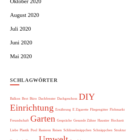
Oktober 2020
August 2020
Juli 2020
Juni 2020
Mai 2020
SCHLAGWÖRTER
DIY
Balkon
Brot
Büro
Dachfenster
Dachgeschoss
Einrichtung
Ernährung
E Zigarette
Fliegengitter
Flohmarkt
Garten
Freundschaft
Gespräche
Gesunde Zähne
Haustier
Hochzeit
Liebe
Plastik
Pool
Rasieren
Reisen
Schlüsselmäppchen
Schnäppchen
Struktur
Umwelt