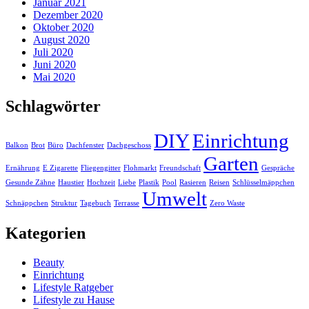
Januar 2021
Dezember 2020
Oktober 2020
August 2020
Juli 2020
Juni 2020
Mai 2020
Schlagwörter
DIY
Einrichtung
Balkon
Brot
Büro
Dachfenster
Dachgeschoss
Garten
Ernährung
E Zigarette
Fliegengitter
Flohmarkt
Freundschaft
Gespräche
Gesunde Zähne
Haustier
Hochzeit
Liebe
Plastik
Pool
Rasieren
Reisen
Schlüsselmäppchen
Umwelt
Schnäppchen
Struktur
Tagebuch
Terrasse
Zero Waste
Kategorien
Beauty
Einrichtung
Lifestyle Ratgeber
Lifestyle zu Hause