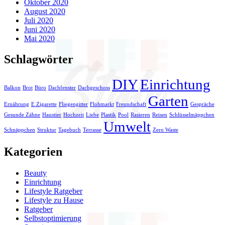
Oktober 2020
August 2020
Juli 2020
Juni 2020
Mai 2020
Schlagwörter
DIY
Einrichtung
Balkon
Brot
Büro
Dachfenster
Dachgeschoss
Garten
Ernährung
E Zigarette
Fliegengitter
Flohmarkt
Freundschaft
Gespräche
Gesunde Zähne
Haustier
Hochzeit
Liebe
Plastik
Pool
Rasieren
Reisen
Schlüsselmäppchen
Umwelt
Schnäppchen
Struktur
Tagebuch
Terrasse
Zero Waste
Kategorien
Beauty
Einrichtung
Lifestyle Ratgeber
Lifestyle zu Hause
Ratgeber
Selbstoptimierung