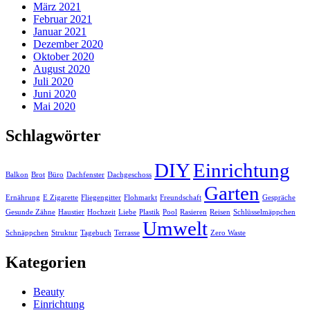
März 2021
Februar 2021
Januar 2021
Dezember 2020
Oktober 2020
August 2020
Juli 2020
Juni 2020
Mai 2020
Schlagwörter
DIY
Einrichtung
Balkon
Brot
Büro
Dachfenster
Dachgeschoss
Garten
Ernährung
E Zigarette
Fliegengitter
Flohmarkt
Freundschaft
Gespräche
Gesunde Zähne
Haustier
Hochzeit
Liebe
Plastik
Pool
Rasieren
Reisen
Schlüsselmäppchen
Umwelt
Schnäppchen
Struktur
Tagebuch
Terrasse
Zero Waste
Kategorien
Beauty
Einrichtung