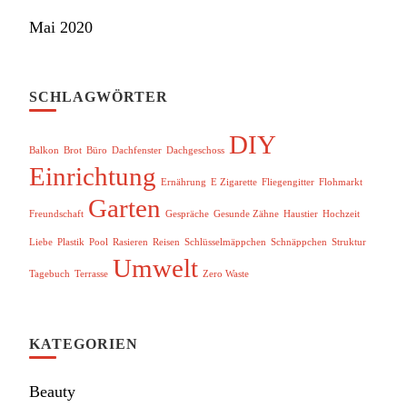
Mai 2020
SCHLAGWÖRTER
DIY
Balkon
Brot
Büro
Dachfenster
Dachgeschoss
Einrichtung
Ernährung
E Zigarette
Fliegengitter
Flohmarkt
Garten
Freundschaft
Gespräche
Gesunde Zähne
Haustier
Hochzeit
Liebe
Plastik
Pool
Rasieren
Reisen
Schlüsselmäppchen
Schnäppchen
Struktur
Umwelt
Tagebuch
Terrasse
Zero Waste
KATEGORIEN
Beauty