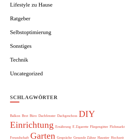
Lifestyle zu Hause
Ratgeber
Selbstoptimierung
Sonstiges
Technik
Uncategorized
SCHLAGWÖRTER
DIY
Balkon
Brot
Büro
Dachfenster
Dachgeschoss
Einrichtung
Ernährung
E Zigarette
Fliegengitter
Flohmarkt
Garten
Freundschaft
Gespräche
Gesunde Zähne
Haustier
Hochzeit