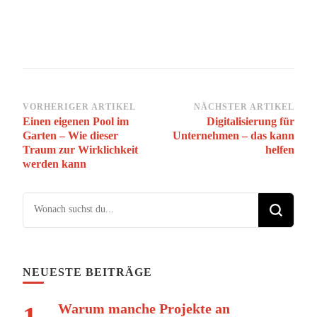
Beitragsnavigation
VORHERIGER ARTIKEL
NÄCHSTER ARTIKEL
Einen eigenen Pool im
Digitalisierung für
Garten – Wie dieser
Unternehmen – das kann
Traum zur Wirklichkeit
helfen
werden kann
Suchst du nach etwas?
NEUESTE BEITRÄGE
Warum manche Projekte an