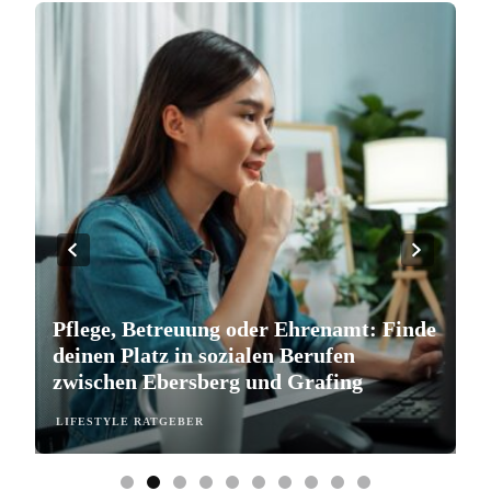
Pflege, Betreuung oder Ehrenamt: Finde
S
deinen Platz in sozialen Berufen
e
zwischen Ebersberg und Grafing
b
LIFESTYLE RATGEBER
L