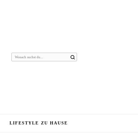
Suchst
du
nach
etwas?
LIFESTYLE ZU HAUSE