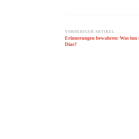
Beitragsnavigation
VORHERIGER ARTIKEL
Erinnerungen bewahren: Was tun m
Dias?