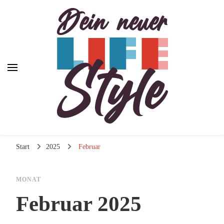
Dein neuer Lifestyle
Lifestyle und mehr
Start
2025
Februar
MONAT
Februar 2025