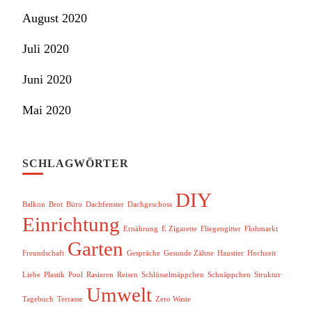
August 2020
Juli 2020
Juni 2020
Mai 2020
SCHLAGWÖRTER
DIY
Balkon
Brot
Büro
Dachfenster
Dachgeschoss
Einrichtung
Ernährung
E Zigarette
Fliegengitter
Flohmarkt
Garten
Freundschaft
Gespräche
Gesunde Zähne
Haustier
Hochzeit
Liebe
Plastik
Pool
Rasieren
Reisen
Schlüsselmäppchen
Schnäppchen
Struktur
Umwelt
Tagebuch
Terrasse
Zero Waste