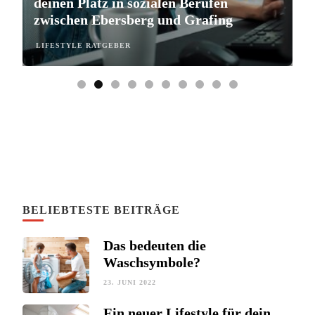
deinen Platz in sozialen Berufen
e
zwischen Ebersberg und Grafing
b
LIFESTYLE RATGEBER
L
BELIEBTESTE BEITRÄGE
Das bedeuten die
Waschsymbole?
23. JUNI 2022
Ein neuer Lifestyle für dein