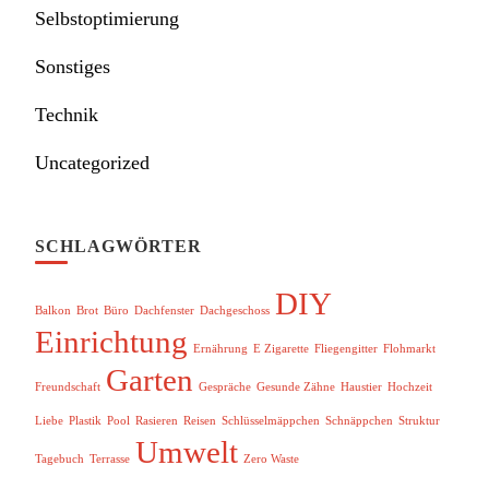
Selbstoptimierung
Sonstiges
Technik
Uncategorized
SCHLAGWÖRTER
DIY
Balkon
Brot
Büro
Dachfenster
Dachgeschoss
Einrichtung
Ernährung
E Zigarette
Fliegengitter
Flohmarkt
Garten
Freundschaft
Gespräche
Gesunde Zähne
Haustier
Hochzeit
Liebe
Plastik
Pool
Rasieren
Reisen
Schlüsselmäppchen
Schnäppchen
Struktur
Umwelt
Tagebuch
Terrasse
Zero Waste