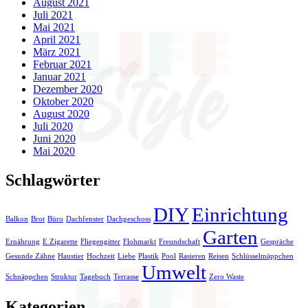
August 2021
Juli 2021
Mai 2021
April 2021
März 2021
Februar 2021
Januar 2021
Dezember 2020
Oktober 2020
August 2020
Juli 2020
Juni 2020
Mai 2020
Schlagwörter
DIY
Einrichtung
Balkon
Brot
Büro
Dachfenster
Dachgeschoss
Garten
Ernährung
E Zigarette
Fliegengitter
Flohmarkt
Freundschaft
Gespräche
Gesunde Zähne
Haustier
Hochzeit
Liebe
Plastik
Pool
Rasieren
Reisen
Schlüsselmäppchen
Umwelt
Schnäppchen
Struktur
Tagebuch
Terrasse
Zero Waste
Kategorien