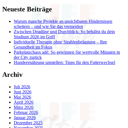
Neueste Beiträge
Warum manche Projekte an unsichtbaren Hindernissen
scheitern – und wie Sie das vermeiden
Zwischen Deadline und Durchblick: So behältst du dein
Studium 2026 im Griff
Individuelle Therapie ohne Strahlenbelastung – Ihre
Gesundheit im Fokus
Parkplatzchaos adé: So gewinnen Sie wertvolle Minuten in
der City zurück
Hundeernährung umstellen: Tipps für den Futterwechsel
Archiv
Juli 2026
Juni 2026
Mai 2026
April 2026
März 2026
Februar 2026
Januar 2026
Dezember 2025
November 2025