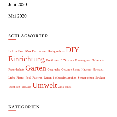
Juni 2020
Mai 2020
SCHLAGWÖRTER
DIY
Balkon
Brot
Büro
Dachfenster
Dachgeschoss
Einrichtung
Ernährung
E Zigarette
Fliegengitter
Flohmarkt
Garten
Freundschaft
Gespräche
Gesunde Zähne
Haustier
Hochzeit
Liebe
Plastik
Pool
Rasieren
Reisen
Schlüsselmäppchen
Schnäppchen
Struktur
Umwelt
Tagebuch
Terrasse
Zero Waste
KATEGORIEN