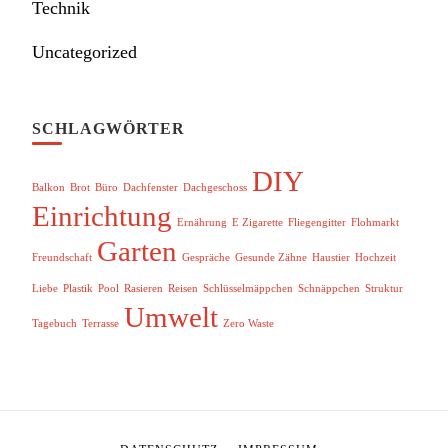
Technik
Uncategorized
SCHLAGWÖRTER
DIY
Balkon
Brot
Büro
Dachfenster
Dachgeschoss
Einrichtung
Ernährung
E Zigarette
Fliegengitter
Flohmarkt
Garten
Freundschaft
Gespräche
Gesunde Zähne
Haustier
Hochzeit
Liebe
Plastik
Pool
Rasieren
Reisen
Schlüsselmäppchen
Schnäppchen
Struktur
Umwelt
Tagebuch
Terrasse
Zero Waste