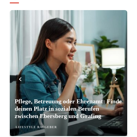
Pflege, Betreuung oder Ehrenamt: Finde
S
deinen Platz in sozialen Berufen
e
zwischen Ebersberg und Grafing
b
LIFESTYLE RATGEBER
L