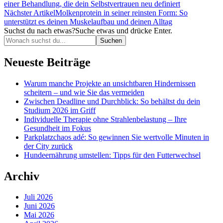
einer Behandlung, die dein Selbstvertrauen neu definiert
Nächster Artikel
Molkenprotein in seiner reinsten Form: So
unterstützt es deinen Muskelaufbau und deinen Alltag
Suchst du nach etwas?
Suche etwas und drücke Enter.
Neueste Beiträge
Warum manche Projekte an unsichtbaren Hindernissen
scheitern – und wie Sie das vermeiden
Zwischen Deadline und Durchblick: So behältst du dein
Studium 2026 im Griff
Individuelle Therapie ohne Strahlenbelastung – Ihre
Gesundheit im Fokus
Parkplatzchaos adé: So gewinnen Sie wertvolle Minuten in
der City zurück
Hundeernährung umstellen: Tipps für den Futterwechsel
Archiv
Juli 2026
Juni 2026
Mai 2026