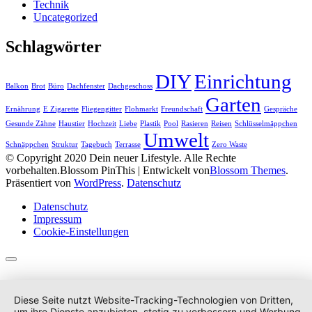
Technik
Uncategorized
Schlagwörter
DIY
Einrichtung
Balkon
Brot
Büro
Dachfenster
Dachgeschoss
Garten
Ernährung
E Zigarette
Fliegengitter
Flohmarkt
Freundschaft
Gespräche
Gesunde Zähne
Haustier
Hochzeit
Liebe
Plastik
Pool
Rasieren
Reisen
Schlüsselmäppchen
Umwelt
Schnäppchen
Struktur
Tagebuch
Terrasse
Zero Waste
© Copyright 2020 Dein neuer Lifestyle. Alle Rechte
vorbehalten.
Blossom PinThis | Entwickelt von
Blossom Themes
.
Präsentiert von
WordPress
.
Datenschutz
Datenschutz
Impressum
Cookie-Einstellungen
Diese Seite nutzt Website-Tracking-Technologien von Dritten,
um ihre Dienste anzubieten, stetig zu verbessern und Werbung