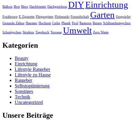
DIY
Einrichtung
Balkon
Brot
Büro
Dachfenster
Dachgeschoss
Garten
Ernährung
E Zigarette
Fliegengitter
Flohmarkt
Freundschaft
Gespräche
Gesunde Zähne
Haustier
Hochzeit
Liebe
Plastik
Pool
Rasieren
Reisen
Schlüsselmäppchen
Umwelt
Schnäppchen
Struktur
Tagebuch
Terrasse
Zero Waste
Kategorien
Beauty
Einrichtung
Lifestyle Ratgeber
Lifestyle zu Hause
Ratgeber
Selbstoptimierung
Sonstiges
Technik
Uncategorized
Unsere Beiträge