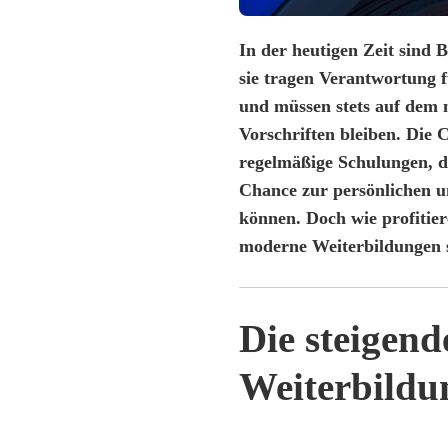
In der heutigen Zeit sind 
sie tragen Verantwortung 
und müssen stets auf dem 
Vorschriften bleiben. Die
regelmäßige Schulungen, di
Chance zur persönlichen u
können. Doch wie profitie
moderne Weiterbildungen s
Die steigen
Weiterbildu