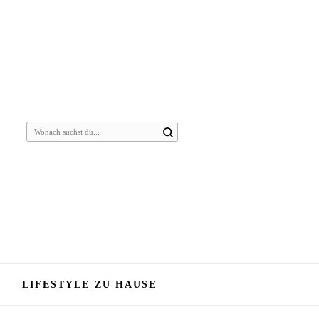
Suchst
du
nach
etwas?
LIFESTYLE ZU HAUSE