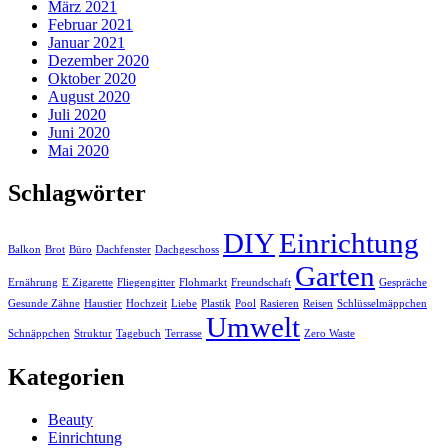
März 2021
Februar 2021
Januar 2021
Dezember 2020
Oktober 2020
August 2020
Juli 2020
Juni 2020
Mai 2020
Schlagwörter
DIY
Einrichtung
Balkon
Brot
Büro
Dachfenster
Dachgeschoss
Garten
Ernährung
E Zigarette
Fliegengitter
Flohmarkt
Freundschaft
Gespräche
Gesunde Zähne
Haustier
Hochzeit
Liebe
Plastik
Pool
Rasieren
Reisen
Schlüsselmäppchen
Umwelt
Schnäppchen
Struktur
Tagebuch
Terrasse
Zero Waste
Kategorien
Beauty
Einrichtung