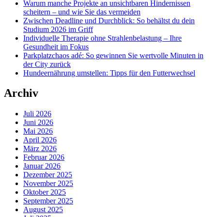
Warum manche Projekte an unsichtbaren Hindernissen
scheitern – und wie Sie das vermeiden
Zwischen Deadline und Durchblick: So behältst du dein
Studium 2026 im Griff
Individuelle Therapie ohne Strahlenbelastung – Ihre
Gesundheit im Fokus
Parkplatzchaos adé: So gewinnen Sie wertvolle Minuten in
der City zurück
Hundeernährung umstellen: Tipps für den Futterwechsel
Archiv
Juli 2026
Juni 2026
Mai 2026
April 2026
März 2026
Februar 2026
Januar 2026
Dezember 2025
November 2025
Oktober 2025
September 2025
August 2025