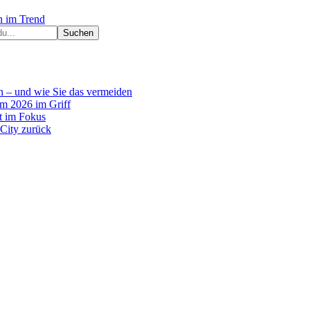
n im Trend
n – und wie Sie das vermeiden
um 2026 im Griff
it im Fokus
 City zurück