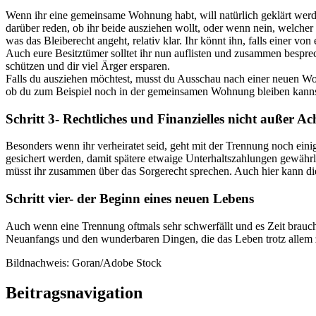
Wenn ihr eine gemeinsame Wohnung habt, will natürlich geklärt werde
darüber reden, ob ihr beide ausziehen wollt, oder wenn nein, welcher P
was das Bleiberecht angeht, relativ klar. Ihr könnt ihn, falls einer v
Auch eure Besitztümer solltet ihr nun auflisten und zusammen besprec
schützen und dir viel Ärger ersparen.
Falls du ausziehen möchtest, musst du Ausschau nach einer neuen Wo
ob du zum Beispiel noch in der gemeinsamen Wohnung bleiben kannst
Schritt 3- Rechtliches und Finanzielles nicht außer Ac
Besonders wenn ihr verheiratet seid, geht mit der Trennung noch eini
gesichert werden, damit spätere etwaige Unterhaltszahlungen gewähr
müsst ihr zusammen über das Sorgerecht sprechen. Auch hier kann die
Schritt vier- der Beginn eines neuen Lebens
Auch wenn eine Trennung oftmals sehr schwerfällt und es Zeit braucht,
Neuanfangs und den wunderbaren Dingen, die das Leben trotz allem zu
Bildnachweis: Goran/Adobe Stock
Beitragsnavigation