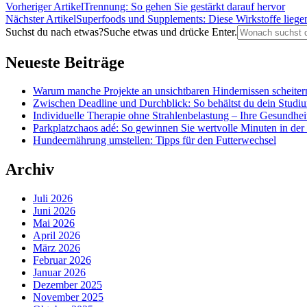
Vorheriger Artikel
Trennung: So gehen Sie gestärkt darauf hervor
Nächster Artikel
Superfoods und Supplements: Diese Wirkstoffe liege
Suchst du nach etwas?
Suche etwas und drücke Enter.
Neueste Beiträge
Warum manche Projekte an unsichtbaren Hindernissen scheiter
Zwischen Deadline und Durchblick: So behältst du dein Studi
Individuelle Therapie ohne Strahlenbelastung – Ihre Gesundhe
Parkplatzchaos adé: So gewinnen Sie wertvolle Minuten in der
Hundeernährung umstellen: Tipps für den Futterwechsel
Archiv
Juli 2026
Juni 2026
Mai 2026
April 2026
März 2026
Februar 2026
Januar 2026
Dezember 2025
November 2025