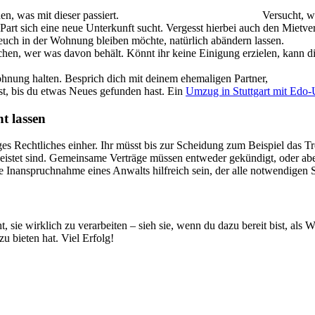
n, was mit dieser passiert.
Versucht, w
art sich eine neue Unterkunft sucht. Vergesst hierbei auch den Mietvert
on euch in der Wohnung bleiben möchte, natürlich abändern lassen.
hen, wer was davon behält. Könnt ihr keine Einigung erzielen, kann di
hnung halten. Besprich dich mit deinem ehemaligen Partner,
, bis du etwas Neues gefunden hast. Ein
Umzug in Stuttgart mit Edo
ht lassen
ges Rechtliches einher. Ihr müsst bis zur Scheidung zum Beispiel das 
leistet sind. Gemeinsame Verträge müssen entweder gekündigt, oder ab
 Inanspruchnahme eines Anwalts hilfreich sein, der alle notwendigen S
 sie wirklich zu verarbeiten – sieh sie, wenn du dazu bereit bist, als
 bieten hat. Viel Erfolg!