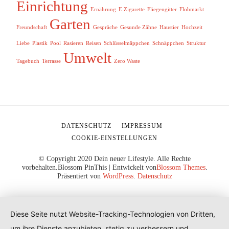
Einrichtung
Ernährung
E Zigarette
Fliegengitter
Flohmarkt
Garten
Freundschaft
Gespräche
Gesunde Zähne
Haustier
Hochzeit
Liebe
Plastik
Pool
Rasieren
Reisen
Schlüsselmäppchen
Schnäppchen
Struktur
Umwelt
Tagebuch
Terrasse
Zero Waste
DATENSCHUTZ
IMPRESSUM
COOKIE-EINSTELLUNGEN
© Copyright 2020 Dein neuer Lifestyle. Alle Rechte
vorbehalten.
Blossom PinThis | Entwickelt von
Blossom Themes
.
Präsentiert von
WordPress
.
Datenschutz
Diese Seite nutzt Website-Tracking-Technologien von Dritten,
um ihre Dienste anzubieten, stetig zu verbessern und