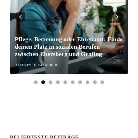
Pflege, Betreuung oder Ehrenamt: Finde
S
deinen Platz in sozialen Berufen
e
zwischen Ebersberg und Grafing
b
LIFESTYLE RATGEBER
L
BELIEBTESTE BEITRÄGE