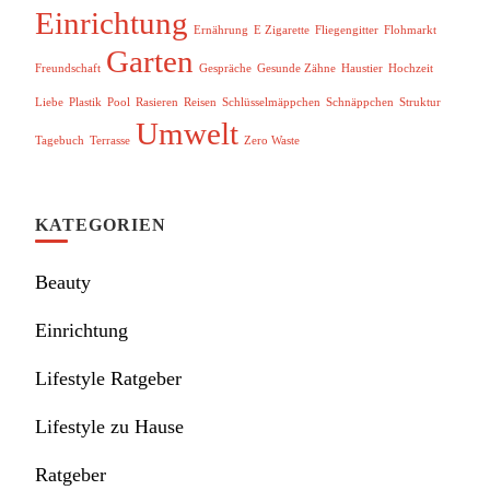
Einrichtung
Ernährung
E Zigarette
Fliegengitter
Flohmarkt
Garten
Freundschaft
Gespräche
Gesunde Zähne
Haustier
Hochzeit
Liebe
Plastik
Pool
Rasieren
Reisen
Schlüsselmäppchen
Schnäppchen
Struktur
Umwelt
Tagebuch
Terrasse
Zero Waste
KATEGORIEN
Beauty
Einrichtung
Lifestyle Ratgeber
Lifestyle zu Hause
Ratgeber