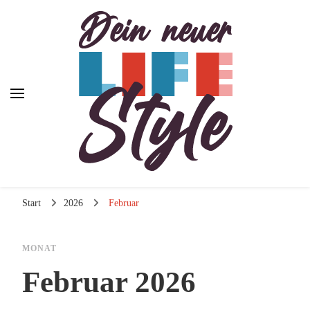
Dein neuer Lifestyle
Lifestyle und mehr
Start
2026
Februar
MONAT
Februar 2026