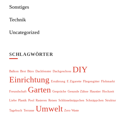
Sonstiges
Technik
Uncategorized
SCHLAGWÖRTER
DIY
Balkon
Brot
Büro
Dachfenster
Dachgeschoss
Einrichtung
Ernährung
E Zigarette
Fliegengitter
Flohmarkt
Garten
Freundschaft
Gespräche
Gesunde Zähne
Haustier
Hochzeit
Liebe
Plastik
Pool
Rasieren
Reisen
Schlüsselmäppchen
Schnäppchen
Struktur
Umwelt
Tagebuch
Terrasse
Zero Waste