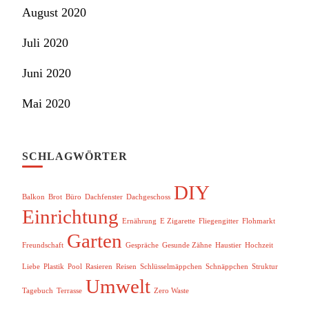
August 2020
Juli 2020
Juni 2020
Mai 2020
SCHLAGWÖRTER
DIY
Balkon
Brot
Büro
Dachfenster
Dachgeschoss
Einrichtung
Ernährung
E Zigarette
Fliegengitter
Flohmarkt
Garten
Freundschaft
Gespräche
Gesunde Zähne
Haustier
Hochzeit
Liebe
Plastik
Pool
Rasieren
Reisen
Schlüsselmäppchen
Schnäppchen
Struktur
Umwelt
Tagebuch
Terrasse
Zero Waste