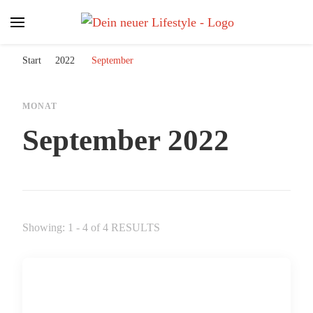
Dein neuer Lifestyle
Lifestyle und mehr
Start
2022
September
MONAT
September 2022
Showing: 1 - 4 of 4 RESULTS