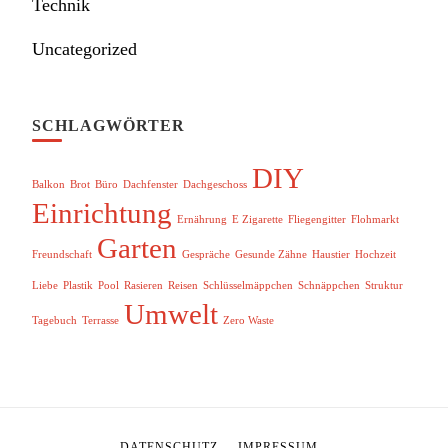
Technik
Uncategorized
SCHLAGWÖRTER
DIY
Balkon
Brot
Büro
Dachfenster
Dachgeschoss
Einrichtung
Ernährung
E Zigarette
Fliegengitter
Flohmarkt
Garten
Freundschaft
Gespräche
Gesunde Zähne
Haustier
Hochzeit
Liebe
Plastik
Pool
Rasieren
Reisen
Schlüsselmäppchen
Schnäppchen
Struktur
Umwelt
Tagebuch
Terrasse
Zero Waste
DATENSCHUTZ
IMPRESSUM