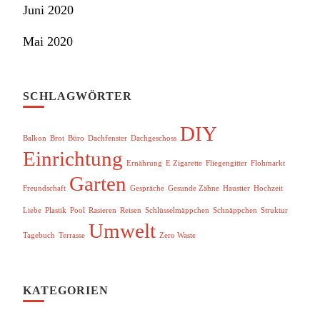
Juni 2020
Mai 2020
SCHLAGWÖRTER
DIY
Balkon
Brot
Büro
Dachfenster
Dachgeschoss
Einrichtung
Ernährung
E Zigarette
Fliegengitter
Flohmarkt
Garten
Freundschaft
Gespräche
Gesunde Zähne
Haustier
Hochzeit
Liebe
Plastik
Pool
Rasieren
Reisen
Schlüsselmäppchen
Schnäppchen
Struktur
Umwelt
Tagebuch
Terrasse
Zero Waste
KATEGORIEN