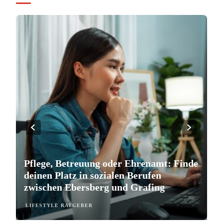
Pflege, Betreuung oder Ehrenamt: Finde
S
deinen Platz in sozialen Berufen
e
zwischen Ebersberg und Grafing
b
LIFESTYLE RATGEBER
L