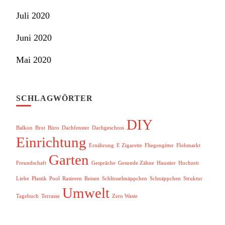
Juli 2020
Juni 2020
Mai 2020
SCHLAGWÖRTER
DIY
Balkon
Brot
Büro
Dachfenster
Dachgeschoss
Einrichtung
Ernährung
E Zigarette
Fliegengitter
Flohmarkt
Garten
Freundschaft
Gespräche
Gesunde Zähne
Haustier
Hochzeit
Liebe
Plastik
Pool
Rasieren
Reisen
Schlüsselmäppchen
Schnäppchen
Struktur
Umwelt
Tagebuch
Terrasse
Zero Waste