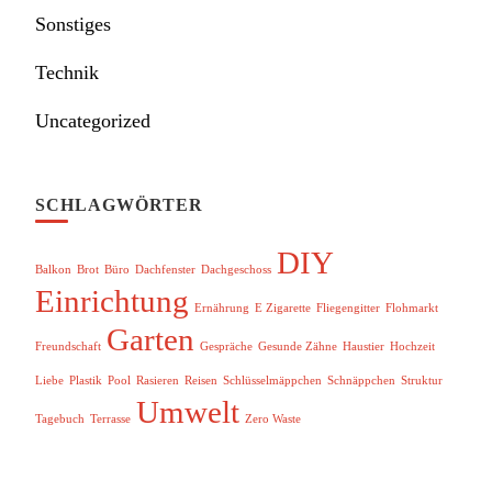
Sonstiges
Technik
Uncategorized
SCHLAGWÖRTER
DIY
Balkon
Brot
Büro
Dachfenster
Dachgeschoss
Einrichtung
Ernährung
E Zigarette
Fliegengitter
Flohmarkt
Garten
Freundschaft
Gespräche
Gesunde Zähne
Haustier
Hochzeit
Liebe
Plastik
Pool
Rasieren
Reisen
Schlüsselmäppchen
Schnäppchen
Struktur
Umwelt
Tagebuch
Terrasse
Zero Waste