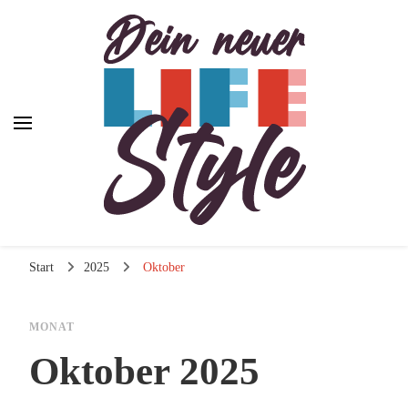
Dein neuer Lifestyle
Lifestyle und mehr
Start
2025
Oktober
MONAT
Oktober 2025