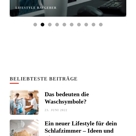
LIFESTYLE RATGEBER
L
BELIEBTESTE BEITRÄGE
Das bedeuten die
Waschsymbole?
23. JUNI 2022
Ein neuer Lifestyle für dein
Schlafzimmer – Ideen und