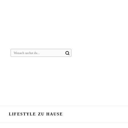
Suchst
du
nach
etwas?
LIFESTYLE ZU HAUSE