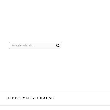
Suchst
du
nach
etwas?
LIFESTYLE ZU HAUSE