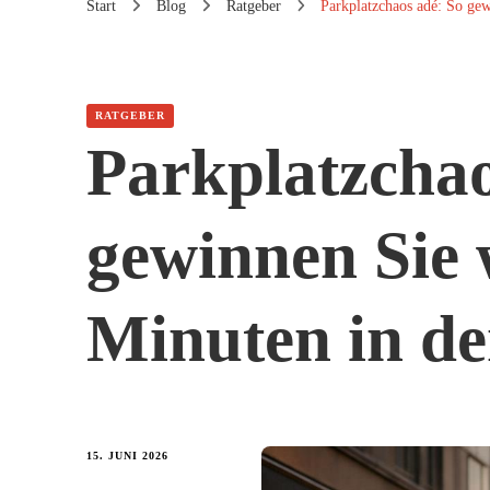
Start
Blog
Ratgeber
Parkplatzchaos adé: So gew
RATGEBER
Parkplatzchao
gewinnen Sie 
Minuten in de
15. JUNI 2026