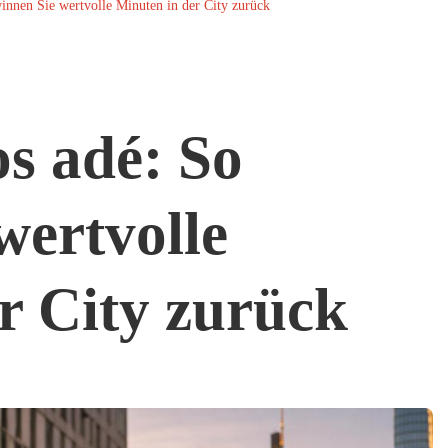
innen Sie wertvolle Minuten in der City zurück
s adé: So
wertvolle
r City zurück