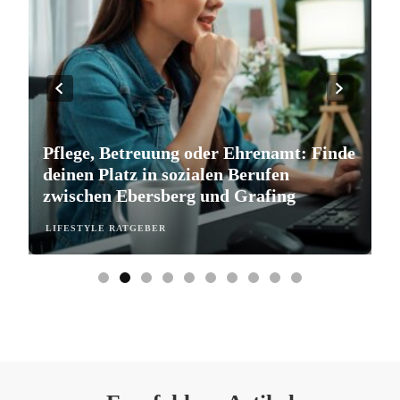
Pflege, Betreuung oder Ehrenamt: Finde
S
deinen Platz in sozialen Berufen
e
zwischen Ebersberg und Grafing
b
LIFESTYLE RATGEBER
L