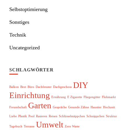
Selbstoptimierung
Sonstiges
Technik
Uncategorized
SCHLAGWÖRTER
DIY
Balkon
Brot
Büro
Dachfenster
Dachgeschoss
Einrichtung
Ernährung
E Zigarette
Fliegengitter
Flohmarkt
Garten
Freundschaft
Gespräche
Gesunde Zähne
Haustier
Hochzeit
Liebe
Plastik
Pool
Rasieren
Reisen
Schlüsselmäppchen
Schnäppchen
Struktur
Umwelt
Tagebuch
Terrasse
Zero Waste