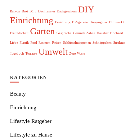
DIY
Balkon
Brot
Büro
Dachfenster
Dachgeschoss
Einrichtung
Ernährung
E Zigarette
Fliegengitter
Flohmarkt
Garten
Freundschaft
Gespräche
Gesunde Zähne
Haustier
Hochzeit
Liebe
Plastik
Pool
Rasieren
Reisen
Schlüsselmäppchen
Schnäppchen
Struktur
Umwelt
Tagebuch
Terrasse
Zero Waste
KATEGORIEN
Beauty
Einrichtung
Lifestyle Ratgeber
Lifestyle zu Hause