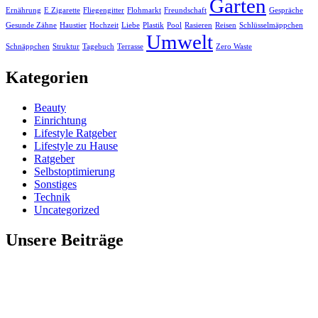
Garten
Ernährung
E Zigarette
Fliegengitter
Flohmarkt
Freundschaft
Gespräche
Gesunde Zähne
Haustier
Hochzeit
Liebe
Plastik
Pool
Rasieren
Reisen
Schlüsselmäppchen
Umwelt
Schnäppchen
Struktur
Tagebuch
Terrasse
Zero Waste
Kategorien
Beauty
Einrichtung
Lifestyle Ratgeber
Lifestyle zu Hause
Ratgeber
Selbstoptimierung
Sonstiges
Technik
Uncategorized
Unsere Beiträge