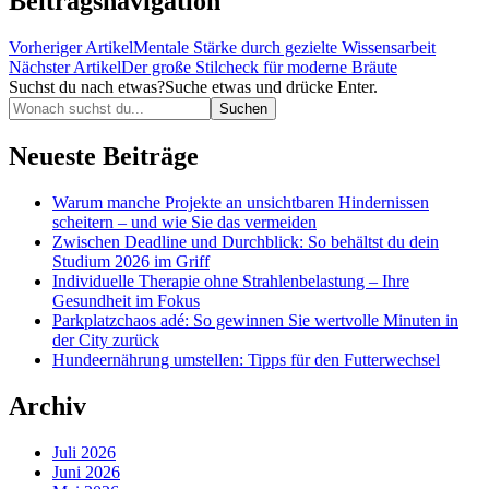
Beitragsnavigation
Vorheriger Artikel
Mentale Stärke durch gezielte Wissensarbeit
Nächster Artikel
Der große Stilcheck für moderne Bräute
Suchst du nach etwas?
Suche etwas und drücke Enter.
Neueste Beiträge
Warum manche Projekte an unsichtbaren Hindernissen
scheitern – und wie Sie das vermeiden
Zwischen Deadline und Durchblick: So behältst du dein
Studium 2026 im Griff
Individuelle Therapie ohne Strahlenbelastung – Ihre
Gesundheit im Fokus
Parkplatzchaos adé: So gewinnen Sie wertvolle Minuten in
der City zurück
Hundeernährung umstellen: Tipps für den Futterwechsel
Archiv
Juli 2026
Juni 2026