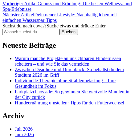
Vorheriger Artikel
Genuss und Erholung: Die besten Wellness- und
Spa-Erlebnisse
Nächster Artikel
Dein neuer Lifestyle: Nachhaltig leben mit
einfachen Wasserspar-Tipps
Suchst du nach etwas?
Suche etwas und drücke Enter.
Neueste Beiträge
Warum manche Projekte an unsichtbaren Hindernissen
scheitern – und wie Sie das vermeiden
Zwischen Deadline und Durchblick: So behältst du dein
Studium 2026 im Griff
Individuelle Therapie ohne Strahlenbelastung – Ihre
Gesundheit im Fokus
Parkplatzchaos adé: So gewinnen Sie wertvolle Minuten in
der City zurück
Hundeernährung umstellen: Tipps für den Futterwechsel
Archiv
Juli 2026
Juni 2026