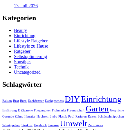
13. Juli 2026
Kategorien
Beauty
Einrichtung
Lifestyle Ratgeber
Lifestyle zu Hause
Ratgeber
Selbstoptimierung
Sonstiges
Technik
Uncategorized
Schlagwörter
DIY
Einrichtung
Balkon
Brot
Büro
Dachfenster
Dachgeschoss
Garten
Ernährung
E Zigarette
Fliegengitter
Flohmarkt
Freundschaft
Gespräche
Gesunde Zähne
Haustier
Hochzeit
Liebe
Plastik
Pool
Rasieren
Reisen
Schlüsselmäppchen
Umwelt
Schnäppchen
Struktur
Tagebuch
Terrasse
Zero Waste