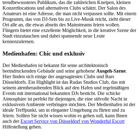
trendbewussteres Publikum, das die zahlreichen Kneipen, kleinen
Konzertlocations und alternativen Clubs schätzt. Der Salon des
Amateurs ist eine Adresse, die man nicht verpassen sollte. Mit einem
Programm, das von DJ-Sets bis zu Live-Musik reicht, zieht dieser
Ort alle an, die etwas abseits des Mainstreams feiern wollen.
Flingern bietet eine exzellente Möglichkeit, in die kreative Szene der
Stadt einzutauchen und dabei spannende neue Leute
kennenzulernen.
Medienhafen: Chic und exklusiv
Der Medienhafen ist bekannt für seine architektonisch
beeindruckenden Gebäude und seine gehobene
Ausgeh-Szene
.
Hier finden sich einige der angesagtesten Clubs und Bars
Düsseldorfs. Ein Highlight ist das Rudas Studios Club, das mit
seinem atemberaubenden Blick auf den Hafen und regelmäßigen
Events mit international bekannten DJs besticht. Die schicke
Atmosphäre ist perfekt für diejenigen, die eine stilvolle Nacht in
exklusivem Ambiente verbringen möchten. Der Medienhafen ist der
ideale Treffpunkt, um in eleganter Umgebung zu flirten und zu
feiern. Sollten Sie nicht wissen wohin es gehen soll, kann Ihnen
auch der
Escort Service von Düsseldorf von Wonderful Escort
Hilfestellung geben.