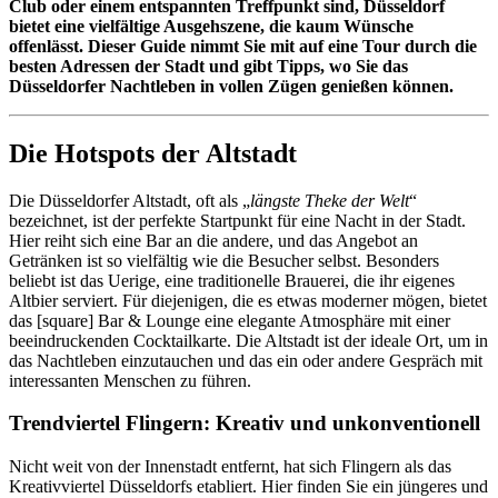
Club oder einem entspannten Treffpunkt sind, Düsseldorf
bietet eine vielfältige Ausgehszene, die kaum Wünsche
offenlässt. Dieser Guide nimmt Sie mit auf eine Tour durch die
besten Adressen der Stadt und gibt Tipps, wo Sie das
Düsseldorfer Nachtleben in vollen Zügen genießen können.
Die Hotspots der Altstadt
Die Düsseldorfer Altstadt, oft als „
längste Theke der Welt
“
bezeichnet, ist der perfekte Startpunkt für eine Nacht in der Stadt.
Hier reiht sich eine Bar an die andere, und das Angebot an
Getränken ist so vielfältig wie die Besucher selbst. Besonders
beliebt ist das Uerige, eine traditionelle Brauerei, die ihr eigenes
Altbier serviert. Für diejenigen, die es etwas moderner mögen, bietet
das [square] Bar & Lounge eine elegante Atmosphäre mit einer
beeindruckenden Cocktailkarte. Die Altstadt ist der ideale Ort, um in
das Nachtleben einzutauchen und das ein oder andere Gespräch mit
interessanten Menschen zu führen.
Trendviertel Flingern: Kreativ und unkonventionell
Nicht weit von der Innenstadt entfernt, hat sich Flingern als das
Kreativviertel Düsseldorfs etabliert. Hier finden Sie ein jüngeres und