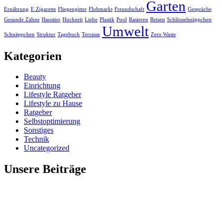
Garten
Ernährung
E Zigarette
Fliegengitter
Flohmarkt
Freundschaft
Gespräche
Gesunde Zähne
Haustier
Hochzeit
Liebe
Plastik
Pool
Rasieren
Reisen
Schlüsselmäppchen
Umwelt
Schnäppchen
Struktur
Tagebuch
Terrasse
Zero Waste
Kategorien
Beauty
Einrichtung
Lifestyle Ratgeber
Lifestyle zu Hause
Ratgeber
Selbstoptimierung
Sonstiges
Technik
Uncategorized
Unsere Beiträge