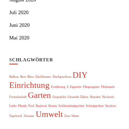
Juli 2020
Juni 2020
Mai 2020
SCHLAGWÖRTER
DIY
Balkon
Brot
Büro
Dachfenster
Dachgeschoss
Einrichtung
Ernährung
E Zigarette
Fliegengitter
Flohmarkt
Garten
Freundschaft
Gespräche
Gesunde Zähne
Haustier
Hochzeit
Liebe
Plastik
Pool
Rasieren
Reisen
Schlüsselmäppchen
Schnäppchen
Struktur
Umwelt
Tagebuch
Terrasse
Zero Waste