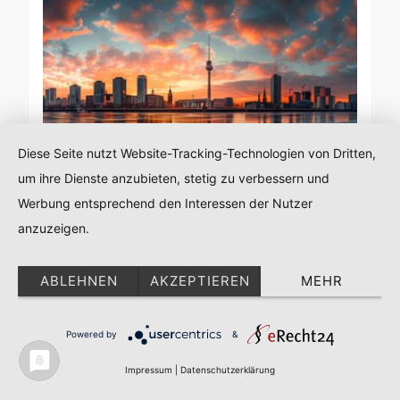
Diese Seite nutzt Website-Tracking-Technologien von Dritten,
um ihre Dienste anzubieten, stetig zu verbessern und
Werbung entsprechend den Interessen der Nutzer
RATGEBER
anzuzeigen.
Nachtschwärmer-Guide:
Düsseldorfs lebendige Abend- und
ABLEHNEN
AKZEPTIEREN
MEHR
Nachtlokale
Powered by
&
13. APRIL 2024
Impressum
|
Datenschutzerklärung