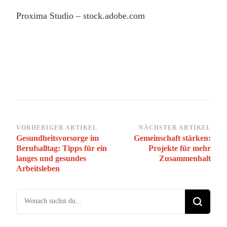
Proxima Studio
– stock.adobe.com
Beitragsnavigation
VORHERIGER ARTIKEL
NÄCHSTER ARTIKEL
Gesundheitsvorsorge im
Gemeinschaft stärken:
Berufsalltag: Tipps für ein
Projekte für mehr
langes und gesundes
Zusammenhalt
Arbeitsleben
Suchst du nach etwas?