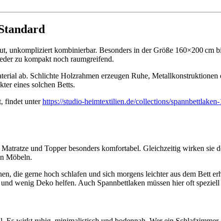
 Standard
raut, unkompliziert kombinierbar. Besonders in der Größe 160×200 cm b
weder zu kompakt noch raumgreifend.
rial ab. Schlichte Holzrahmen erzeugen Ruhe, Metallkonstruktionen eh
kter eines solchen Betts.
 findet unter
https://studio-heimtextilien.de/collections/spannbettlake
Matratze und Topper besonders komfortabel. Gleichzeitig wirken sie d
en Möbeln.
en, die gerne hoch schlafen und sich morgens leichter aus dem Bett er
 und wenig Deko helfen. Auch Spannbettlaken müssen hier oft speziell
eil. Es wirkt ruhig, minimalistisch und bodennah. Wer ein Schlafzimmer 