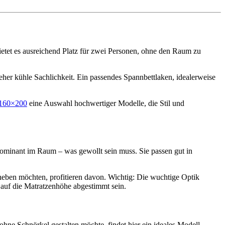
ietet es ausreichend Platz für zwei Personen, ohne den Raum zu
er kühle Sachlichkeit. Ein passendes Spannbettlaken, idealerweise
n-160×200
eine Auswahl hochwertiger Modelle, die Stil und
ominant im Raum – was gewollt sein muss. Sie passen gut in
heben möchten, profitieren davon. Wichtig: Die wuchtige Optik
 auf die Matratzenhöhe abgestimmt sein.
ohne Schnörkel gestalten möchte, findet hier ein ideales Modell.