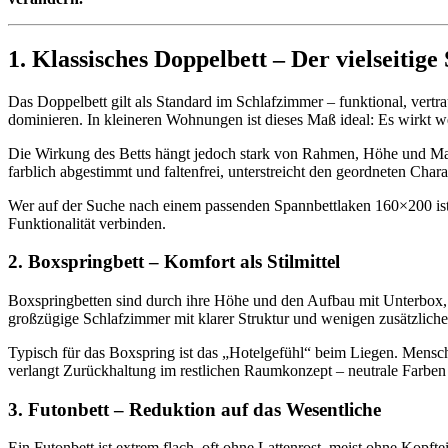
1. Klassisches Doppelbett – Der vielseitige
Das Doppelbett gilt als Standard im Schlafzimmer – funktional, vert
dominieren. In kleineren Wohnungen ist dieses Maß ideal: Es wirkt 
Die Wirkung des Betts hängt jedoch stark von Rahmen, Höhe und Mate
farblich abgestimmt und faltenfrei, unterstreicht den geordneten Chara
Wer auf der Suche nach einem passenden Spannbettlaken 160×200 ist,
Funktionalität verbinden.
2. Boxspringbett – Komfort als Stilmittel
Boxspringbetten sind durch ihre Höhe und den Aufbau mit Unterbox, 
großzügige Schlafzimmer mit klarer Struktur und wenigen zusätzlich
Typisch für das Boxspring ist das „Hotelgefühl“ beim Liegen. Mensch
verlangt Zurückhaltung im restlichen Raumkonzept – neutrale Farben
3. Futonbett – Reduktion auf das Wesentliche
Ein Futonbett ist extrem flach, oft ohne Lattenrost, meist ohne Kopft